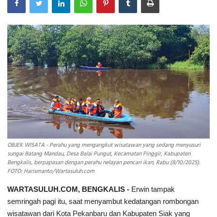
INDEKS
HEALTHY
OBJEK WISATA - Perahu yang mengangkut wisatawan yang sedang menyusuri
sungai Batang Mandau, Desa Balai Pungut, Kecamatan Pinggir, Kabupaten
Bengkalis, berpapasan dengan perahu nelayan pencari ikan, Rabu (8/10/2025).
FOTO: Harismanto/Wartasuluh.com
WARTASULUH.COM, BENGKALIS -
Erwin tampak
semringah pagi itu, saat menyambut kedatangan rombongan
wisatawan dari Kota Pekanbaru dan Kabupaten Siak yang