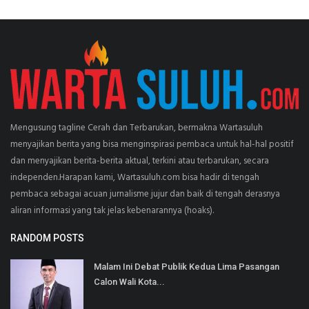
Mengusung tagline Cerah dan Terbarukan, bermakna Wartasuluh
menyajikan berita yang bisa menginspirasi pembaca untuk hal-hal positif
dan menyajikan berita-berita aktual, terkini atau terbarukan, secara
independen.Harapan kami, Wartasuluh.com bisa hadir di tengah
pembaca sebagai acuan jurnalisme jujur dan baik di tengah derasnya
aliran informasi yang tak jelas kebenarannya (hoaks).
RANDOM POSTS
Malam Ini Debat Publik Kedua Lima Pasangan
Calon Wali Kota...