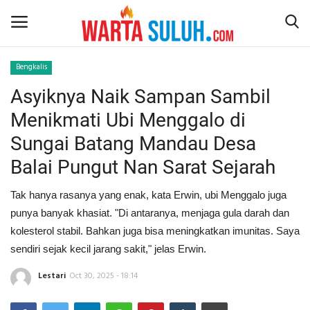
Bengkalis
Asyiknya Naik Sampan Sambil
Home
Menikmati Ubi Menggalo di
NEWS
Sungai Batang Mandau Desa
Balai Pungut Nan Sarat Sejarah
JAZIRAH RIAU
Tak hanya rasanya yang enak, kata Erwin, ubi Menggalo juga
POLITIK
punya banyak khasiat. "Di antaranya, menjaga gula darah dan
kolesterol stabil. Bahkan juga bisa meningkatkan imunitas. Saya
EKSBIS
sendiri sejak kecil jarang sakit," jelas Erwin.
PSPS PEKANBARU
Lestari
Oct 30, 2025 - 18:14
LIFESTYLE