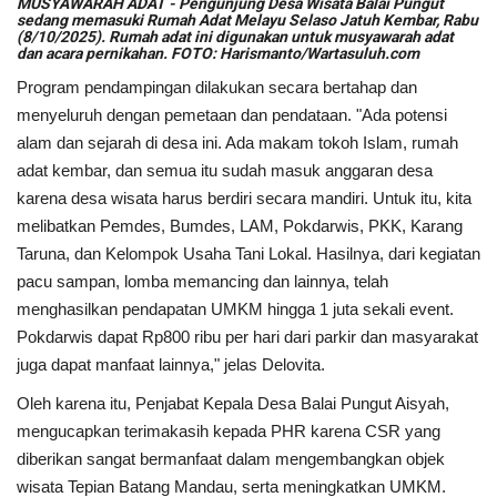
MUSYAWARAH ADAT - Pengunjung Desa Wisata Balai Pungut
sedang memasuki Rumah Adat Melayu Selaso Jatuh Kembar, Rabu
(8/10/2025). Rumah adat ini digunakan untuk musyawarah adat
dan acara pernikahan. FOTO: Harismanto/Wartasuluh.com
Program pendampingan dilakukan secara bertahap dan
menyeluruh dengan pemetaan dan pendataan. "Ada potensi
alam dan sejarah di desa ini. Ada makam tokoh Islam, rumah
adat kembar, dan semua itu sudah masuk anggaran desa
karena desa wisata harus berdiri secara mandiri. Untuk itu, kita
melibatkan Pemdes, Bumdes, LAM, Pokdarwis, PKK, Karang
Taruna, dan Kelompok Usaha Tani Lokal. Hasilnya, dari kegiatan
pacu sampan, lomba memancing dan lainnya, telah
menghasilkan pendapatan UMKM hingga 1 juta sekali event.
Pokdarwis dapat Rp800 ribu per hari dari parkir dan masyarakat
juga dapat manfaat lainnya," jelas Delovita.
Oleh karena itu, Penjabat Kepala Desa Balai Pungut Aisyah,
mengucapkan terimakasih kepada PHR karena CSR yang
diberikan sangat bermanfaat dalam mengembangkan objek
wisata Tepian Batang Mandau, serta meningkatkan UMKM.