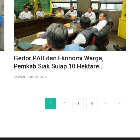
Gedor PAD dan Ekonomi Warga,
Pemkab Siak Sulap 10 Hektare...
Lestari
Jun 24, 2026
›
»
1
2
3
4