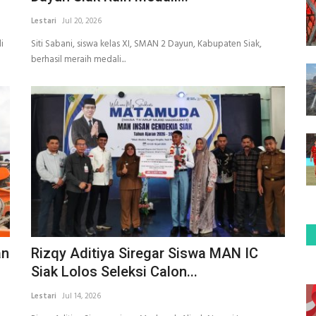
Lestari
Jul 20, 2026
i
Siti Sabani, siswa kelas XI, SMAN 2 Dayun, Kabupaten Siak,
berhasil meraih medali...
an
Rizqy Aditiya Siregar Siswa MAN IC
Siak Lolos Seleksi Calon...
Lestari
Jul 14, 2026