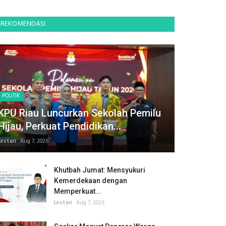
REKOMENDASI
POLITIK
KPU Riau Luncurkan Sekolah Pemilu
Hijau, Perkuat Pendidikan...
Lestari
Aug 7, 2026
Khutbah Jumat: Mensyukuri
Kemerdekaan dengan
Memperkuat...
Lestari
Aug 7, 2026