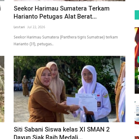
i
Seekor Harimau Sumatera Terkam
Harianto Petugas Alat Berat...
Lestari
Jul 22, 2026
Seekor Harimau Sumatera (Panthera tigris Sumatrae) terkam
Harianto (31), petugas...
Siti Sabani Siswa kelas XI SMAN 2
Dayun Siak Raih Medali...