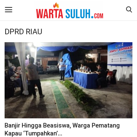
DPRD RIAU
Home
NEWS
JAZIRAH RIAU
POLITIK
EKSBIS
PSPS PEKANBARU
Banjir Hingga Beasiswa, Warga Pematang
Kapau ‘Tumpahkan’...
LIFESTYLE