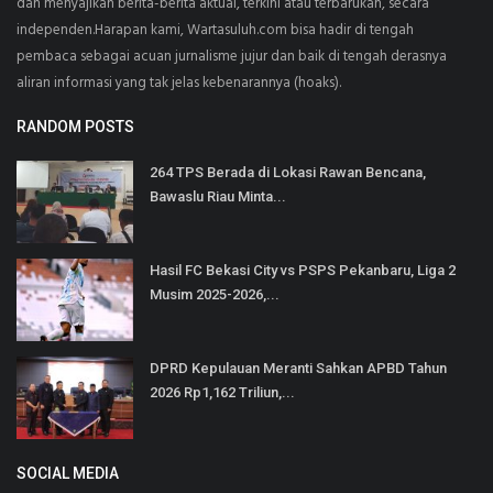
dan menyajikan berita-berita aktual, terkini atau terbarukan, secara
independen.Harapan kami, Wartasuluh.com bisa hadir di tengah
pembaca sebagai acuan jurnalisme jujur dan baik di tengah derasnya
aliran informasi yang tak jelas kebenarannya (hoaks).
RANDOM POSTS
264 TPS Berada di Lokasi Rawan Bencana,
Bawaslu Riau Minta...
Hasil FC Bekasi City vs PSPS Pekanbaru, Liga 2
Musim 2025-2026,...
DPRD Kepulauan Meranti Sahkan APBD Tahun
2026 Rp1,162 Triliun,...
SOCIAL MEDIA