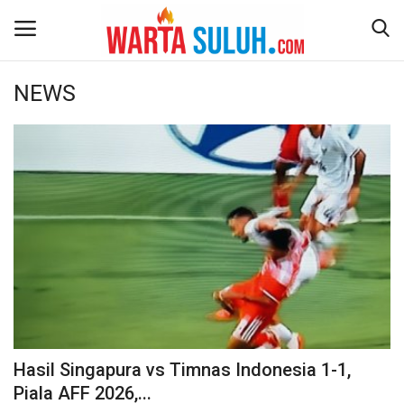
NEWS
Home
NEWS
JAZIRAH RIAU
POLITIK
EKSBIS
PSPS PEKANBARU
Hasil Singapura vs Timnas Indonesia 1-1,
Piala AFF 2026,...
LIFESTYLE