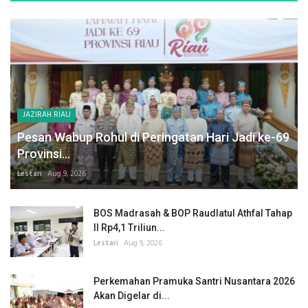
JAZIRAH RIAU
Pesan Wabup Rohul di Peringatan Hari Jadi ke-69
Provinsi...
Lestari
Aug 9, 2026
BOS Madrasah & BOP Raudlatul Athfal Tahap
II Rp4,1 Triliun...
Lestari
Aug 9, 2026
Perkemahan Pramuka Santri Nusantara 2026
Akan Digelar di...