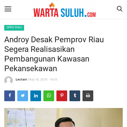
DPRD RIAU
Androy Desak Pemprov Riau
Home
Segera Realisasikan
NEWS
Pembangunan Kawasan
Pekansekawan
JAZIRAH RIAU
Lestari
May 16, 2026 - 16:05
POLITIK
EKSBIS
PSPS PEKANBARU
LIFESTYLE