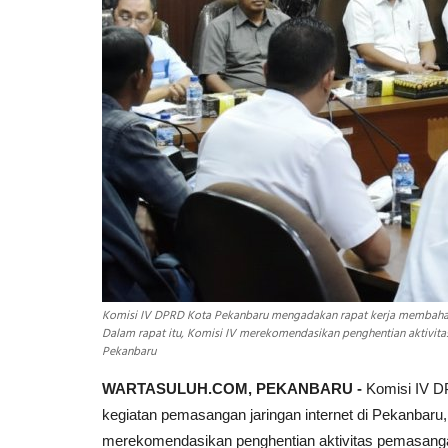
Komisi IV DPRD Kota Pekanbaru mengadakan rapat kerja membahas k
Dalam rapat itu, Komisi IV merekomendasikan penghentian aktivit
Pekanbaru
WARTASULUH.COM, PEKANBARU -
Komisi IV D
kegiatan pemasangan jaringan internet di Pekanbaru
merekomendasikan penghentian aktivitas pemasangan