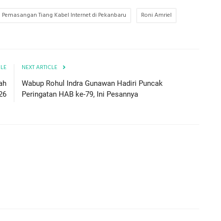
 Pemasangan Tiang Kabel Internet di Pekanbaru
Roni Amriel
CLE
NEXT ARTICLE
ah
Wabup Rohul Indra Gunawan Hadiri Puncak
26
Peringatan HAB ke-79, Ini Pesannya