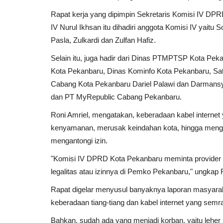
Rapat kerja yang dipimpin Sekretaris Komisi IV DPR
IV Nurul Ikhsan itu dihadiri anggota Komisi IV yaitu 
Pasla, Zulkardi dan Zulfan Hafiz.
Selain itu, juga hadir dari Dinas PTMPTSP Kota P
Kota Pekanbaru, Dinas Kominfo Kota Pekanbaru, Sa
Cabang Kota Pekanbaru Dariel Palawi dan Darmans
dan PT MyRepublic Cabang Pekanbaru.
Roni Amriel, mengatakan, keberadaan kabel internet
kenyamanan, merusak keindahan kota, hingga mengan
mengantongi izin.
"Komisi IV DPRD Kota Pekanbaru meminta provider da
legalitas atau izinnya di Pemko Pekanbaru," ungkap 
Rapat digelar menyusul banyaknya laporan masyara
keberadaan tiang-tiang dan kabel internet yang semraw
Bahkan, sudah ada yang menjadi korban, yaitu leher 