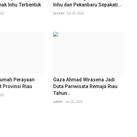
ak Inhu Terbentuk
Inhu dan Pekanbaru Sepakati...
022
Lestari
Jul 25, 2026
Rumah Perayaan
Gaza Ahmad Wirasena Jadi
 Provinsi Riau
Duta Pariwisata Remaja Riau
Tahun...
022
admin
Jul 20, 2026