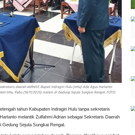
ekretaris daerah definitif, Bupati Indragiri Hulu (Inhu) Ade Agus Hartanto
aten Inhu, Rabu (19/11/2025) malam di Gedung Sejuta Sungkai Rengat. FOTO:
etengah tahun Kabupaten Indragiri Hulu tanpa sekretaris
us Hartanto melantik Zulfahmi Adrian sebagai Sekretaris Daerah
i Gedung Sejuta Sungkai Rengat.