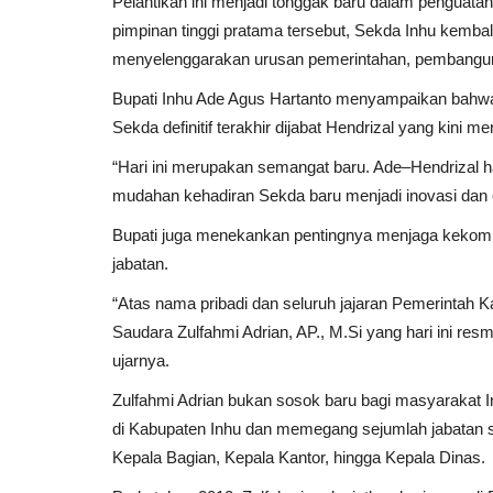
Pelantikan ini menjadi tonggak baru dalam penguatan
pimpinan tinggi pratama tersebut, Sekda Inhu kembal
menyelenggarakan urusan pemerintahan, pembanguna
Bupati Inhu Ade Agus Hartanto menyampaikan bahwa
Sekda definitif terakhir dijabat Hendrizal yang kini me
“Hari ini merupakan semangat baru. Ade–Hendrizal h
mudahan kehadiran Sekda baru menjadi inovasi dan e
Bupati juga menekankan pentingnya menjaga kekompa
jabatan.
“Atas nama pribadi dan seluruh jajaran Pemerintah 
Saudara Zulfahmi Adrian, AP., M.Si yang hari ini re
ujarnya.
Zulfahmi Adrian bukan sosok baru bagi masyarakat In
di Kabupaten Inhu dan memegang sejumlah jabatan st
Kepala Bagian, Kepala Kantor, hingga Kepala Dinas.