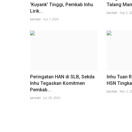
'Kuyank' Tinggi, Pemkab Inhu
Talang Mam
Lirik...
Lestari
Sep 2, 2
Lestari
Jun 1, 2026
Peringatan HAN di SLB, Sekda
Inhu Tuan 
Inhu Tegaskan Komitmen
HSN Tingkat
Pemkab...
Lestari
Nov 2, 2
Lestari
Jul 28, 2026