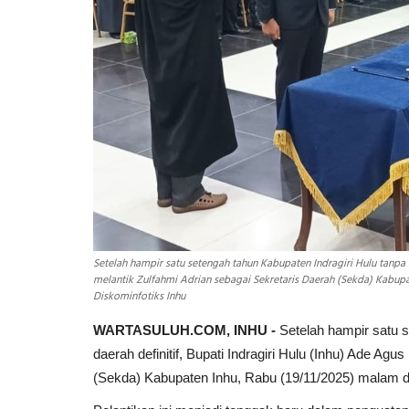
Setelah hampir satu setengah tahun Kabupaten Indragiri Hulu tanpa s
melantik Zulfahmi Adrian sebagai Sekretaris Daerah (Sekda) Kabup
Diskominfotiks Inhu
WARTASULUH.COM, INHU -
Setelah hampir satu s
daerah definitif, Bupati Indragiri Hulu (Inhu) Ade Ag
(Sekda) Kabupaten Inhu, Rabu (19/11/2025) malam d