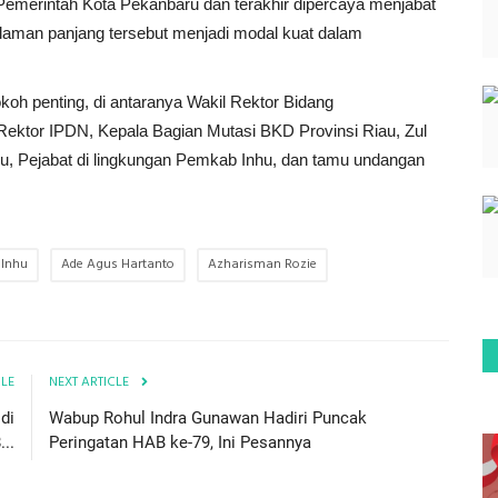
 Pemerintah Kota Pekanbaru dan terakhir dipercaya menjabat
laman panjang tersebut menjadi modal kuat dalam
tokoh penting, di antaranya Wakil Rektor Bidang
ktor IPDN, Kepala Bagian Mutasi BKD Provinsi Riau, Zul
hu, Pejabat di lingkungan Pemkab Inhu, dan tamu undangan
 Inhu
Ade Agus Hartanto
Azharisman Rozie
CLE
NEXT ARTICLE
di
Wabup Rohul Indra Gunawan Hadiri Puncak
..
Peringatan HAB ke-79, Ini Pesannya