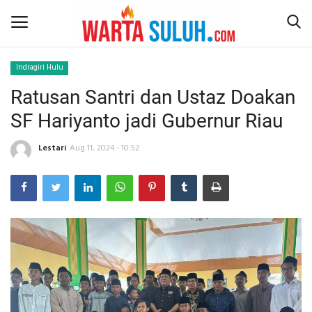
Indragiri Hulu
Ratusan Santri dan Ustaz Doakan
Home
SF Hariyanto jadi Gubernur Riau
NEWS
Lestari
Aug 11, 2024 - 10:52
JAZIRAH RIAU
POLITIK
EKSBIS
PSPS PEKANBARU
LIFESTYLE