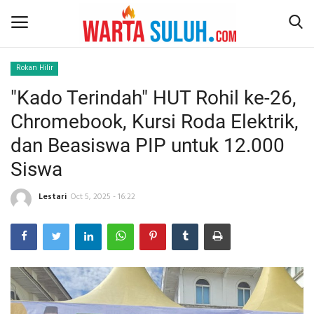
Rokan Hilir
"Kado Terindah" HUT Rohil ke-26,
Home
Chromebook, Kursi Roda Elektrik,
NEWS
dan Beasiswa PIP untuk 12.000
Siswa
JAZIRAH RIAU
Lestari
Oct 5, 2025 - 16:22
POLITIK
EKSBIS
PSPS PEKANBARU
LIFESTYLE