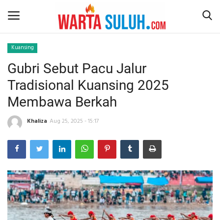
Kuansing
Gubri Sebut Pacu Jalur
Home
Tradisional Kuansing 2025
NEWS
Membawa Berkah
JAZIRAH RIAU
Khaliza
Aug 25, 2025 - 15:17
POLITIK
EKSBIS
PSPS PEKANBARU
LIFESTYLE