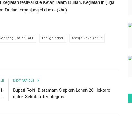
egiatan festival kue Ketan Talam Durian. Kegiatan ini juga
Durian terpanjang di dunia. (kha)
kondang Das'ad Latif
tabligh akbar
Masjid Raya Annur
CLE
NEXT ARTICLE
1-
Bupati Rohil Bistamam Siapkan Lahan 26 Hektare
...
untuk Sekolah Terintegrasi