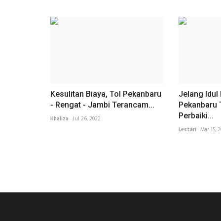
Kesulitan Biaya, Tol Pekanbaru
Jelang Idul
- Rengat - Jambi Terancam...
Pekanbaru 
Perbaiki...
Khaliza
Jul 26, 2022
Lestari
Mar 15, 