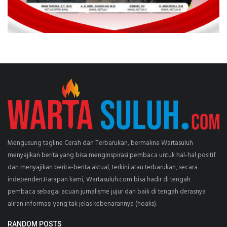
Mengusung tagline Cerah dan Terbarukan, bermakna Wartasuluh
menyajikan berita yang bisa menginspirasi pembaca untuk hal-hal positif
dan menyajikan berita-berita aktual, terkini atau terbarukan, secara
independen.Harapan kami, Wartasuluh.com bisa hadir di tengah
pembaca sebagai acuan jurnalisme jujur dan baik di tengah derasnya
aliran informasi yang tak jelas kebenarannya (hoaks).
RANDOM POSTS