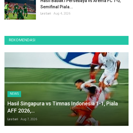
Hasil Babak I Persebaya vs Arema FC 1-0,
Semifinal Piala...
Lestari
Aug 4, 2026
REKOMENDASI
NEWS
Hasil Singapura vs Timnas Indonesia 1-1, Piala
AFF 2026,...
Lestari
Aug 7, 2026