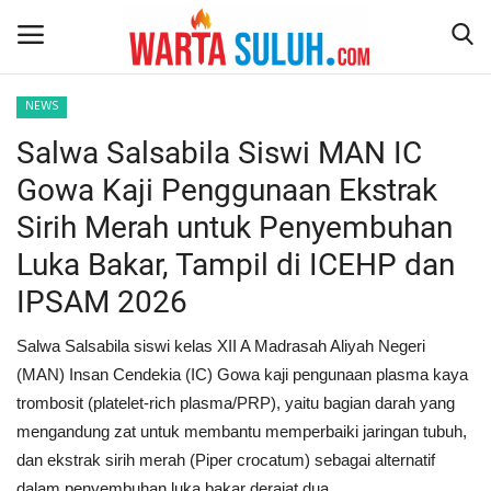
NEWS
Salwa Salsabila Siswi MAN IC
Home
Gowa Kaji Penggunaan Ekstrak
NEWS
Sirih Merah untuk Penyembuhan
Luka Bakar, Tampil di ICEHP dan
JAZIRAH RIAU
IPSAM 2026
POLITIK
Salwa Salsabila siswi kelas XII A Madrasah Aliyah Negeri
EKSBIS
(MAN) Insan Cendekia (IC) Gowa kaji pengunaan plasma kaya
trombosit (platelet-rich plasma/PRP), yaitu bagian darah yang
PSPS PEKANBARU
mengandung zat untuk membantu memperbaiki jaringan tubuh,
dan ekstrak sirih merah (Piper crocatum) sebagai alternatif
LIFESTYLE
dalam penyembuhan luka bakar derajat dua.