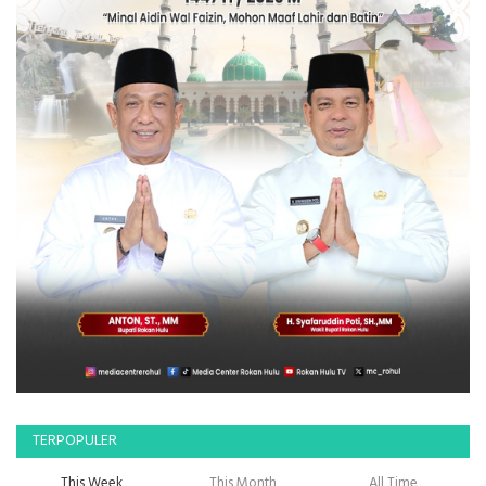
TERPOPULER
This Week
This Month
All Time