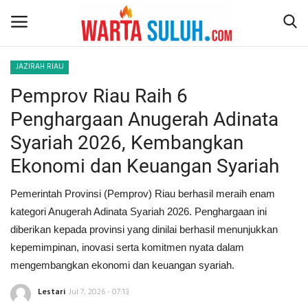
JAZIRAH RIAU
Pemprov Riau Raih 6
Home
Penghargaan Anugerah Adinata
NEWS
Syariah 2026, Kembangkan
Ekonomi dan Keuangan Syariah
JAZIRAH RIAU
Pemerintah Provinsi (Pemprov) Riau berhasil meraih enam
POLITIK
kategori Anugerah Adinata Syariah 2026. Penghargaan ini
diberikan kepada provinsi yang dinilai berhasil menunjukkan
EKSBIS
kepemimpinan, inovasi serta komitmen nyata dalam
mengembangkan ekonomi dan keuangan syariah.
PSPS PEKANBARU
Lestari
Jul 7, 2026 - 07:13
LIFESTYLE