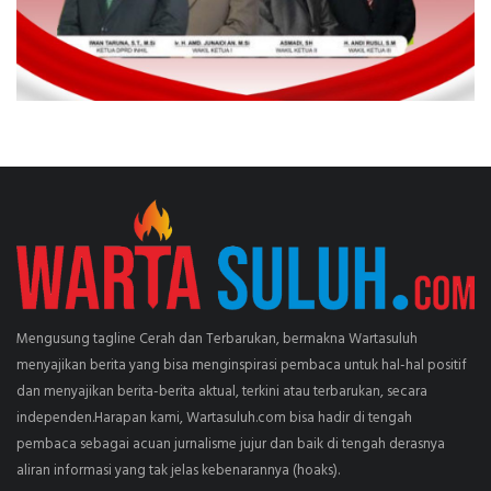
Mengusung tagline Cerah dan Terbarukan, bermakna Wartasuluh
menyajikan berita yang bisa menginspirasi pembaca untuk hal-hal positif
dan menyajikan berita-berita aktual, terkini atau terbarukan, secara
independen.Harapan kami, Wartasuluh.com bisa hadir di tengah
pembaca sebagai acuan jurnalisme jujur dan baik di tengah derasnya
aliran informasi yang tak jelas kebenarannya (hoaks).