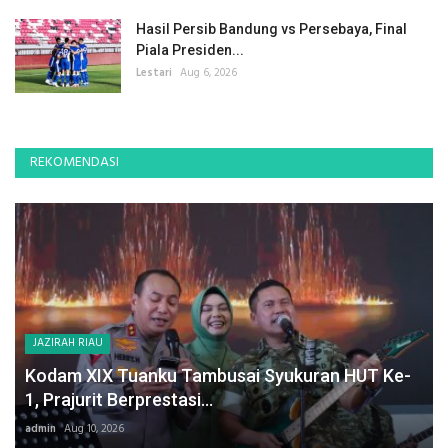
Hasil Persib Bandung vs Persebaya, Final
Piala Presiden...
Lestari
Aug 6, 2026
REKOMENDASI
JAZIRAH RIAU
Kodam XIX Tuanku Tambusai Syukuran HUT Ke-
1, Prajurit Berprestasi...
admin
Aug 10, 2026