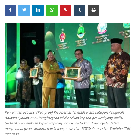
INDEKS
HEALTHY
Pemerintah Provinsi (Pemprov) Riau berhasil meraih enam kategori Anugerah
Adinata Syariah 2026. Penghargaan ini diberikan kepada provinsi yang dinilai
berhasil menunjukkan kepemimpinan, inovasi serta komitmen nyata dalam
mengembangkan ekonomi dan keuangan syariah. FOTO: Screenshot Youtube CNN
Indonesia