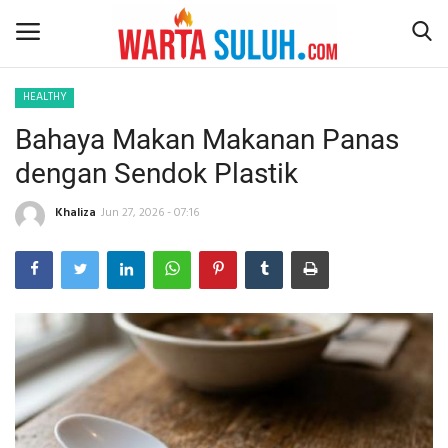
HEALTHY
Bahaya Makan Makanan Panas
Home
dengan Sendok Plastik
NEWS
Khaliza
Jun 27, 2026 - 07:16
JAZIRAH RIAU
POLITIK
EKSBIS
PSPS PEKANBARU
LIFESTYLE