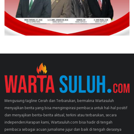
Mengusung tagline Cerah dan Terbarukan, bermakna Wartasuluh
menyajikan berita yang bisa menginspirasi pembaca untuk hal-hal positif
dan menyajikan berita-berita aktual, terkini atau terbarukan, secara
independen.Harapan kami, Wartasuluh.com bisa hadir di tengah
pembaca sebagai acuan jurnalisme jujur dan baik di tengah derasnya