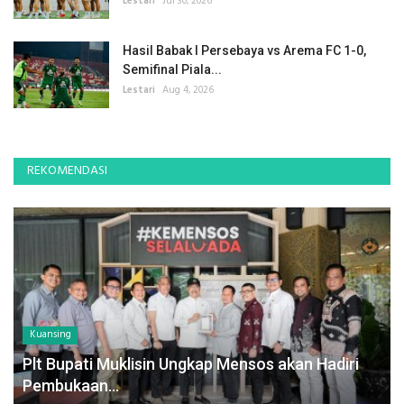
Lestari
Jul 30, 2026
Hasil Babak I Persebaya vs Arema FC 1-0,
Semifinal Piala...
Lestari
Aug 4, 2026
REKOMENDASI
Kuansing
Plt Bupati Muklisin Ungkap Mensos akan Hadiri
Pembukaan...