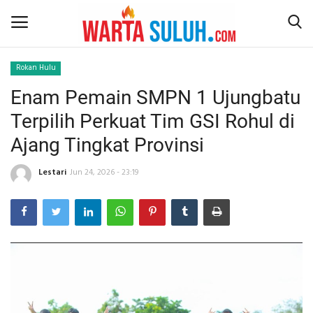
Rokan Hulu
Enam Pemain SMPN 1 Ujungbatu
Home
Terpilih Perkuat Tim GSI Rohul di
NEWS
Ajang Tingkat Provinsi
JAZIRAH RIAU
Lestari
Jun 24, 2026 - 23:19
POLITIK
EKSBIS
PSPS PEKANBARU
LIFESTYLE