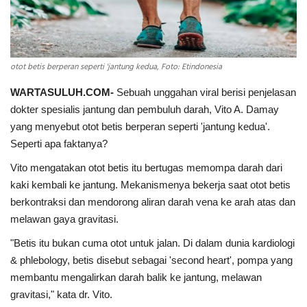
INDEKS
HEALTHY
otot betis berperan seperti 'jantung kedua, Foto: Etindonesia
WARTASULUH.COM-
Sebuah unggahan viral berisi penjelasan
dokter spesialis jantung dan pembuluh darah, Vito A. Damay
yang menyebut otot betis berperan seperti 'jantung kedua'.
Seperti apa faktanya?
Vito mengatakan otot betis itu bertugas memompa darah dari
kaki kembali ke jantung. Mekanismenya bekerja saat otot betis
berkontraksi dan mendorong aliran darah vena ke arah atas dan
melawan gaya gravitasi.
"Betis itu bukan cuma otot untuk jalan. Di dalam dunia kardiologi
& phlebology, betis disebut sebagai 'second heart', pompa yang
membantu mengalirkan darah balik ke jantung, melawan
gravitasi," kata dr. Vito.