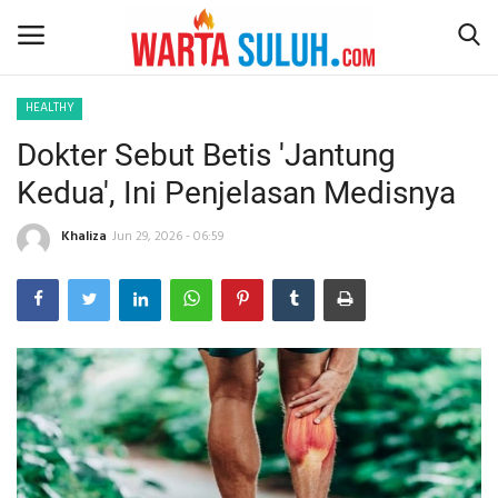
HEALTHY
Dokter Sebut Betis 'Jantung
Home
Kedua', Ini Penjelasan Medisnya
NEWS
Khaliza
Jun 29, 2026 - 06:59
JAZIRAH RIAU
POLITIK
EKSBIS
PSPS PEKANBARU
LIFESTYLE