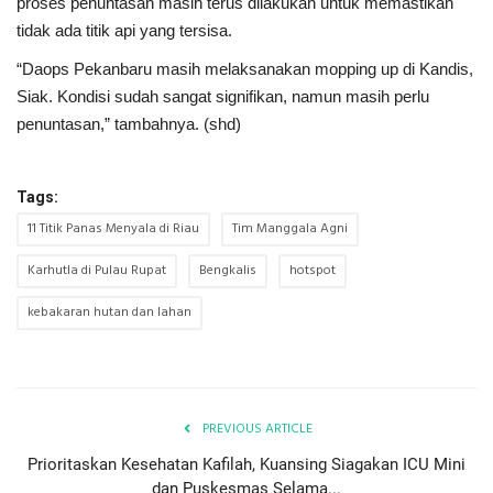
proses penuntasan masih terus dilakukan untuk memastikan
tidak ada titik api yang tersisa.
“Daops Pekanbaru masih melaksanakan mopping up di Kandis,
Siak. Kondisi sudah sangat signifikan, namun masih perlu
penuntasan,” tambahnya. (shd)
Tags:
11 Titik Panas Menyala di Riau
Tim Manggala Agni
Karhutla di Pulau Rupat
Bengkalis
hotspot
kebakaran hutan dan lahan
PREVIOUS ARTICLE
Prioritaskan Kesehatan Kafilah, Kuansing Siagakan ICU Mini
dan Puskesmas Selama...