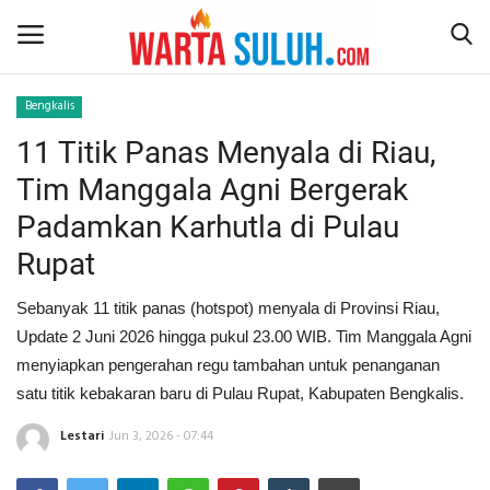
Bengkalis
11 Titik Panas Menyala di Riau,
Home
Tim Manggala Agni Bergerak
NEWS
Padamkan Karhutla di Pulau
Rupat
JAZIRAH RIAU
Sebanyak 11 titik panas (hotspot) menyala di Provinsi Riau,
POLITIK
Update 2 Juni 2026 hingga pukul 23.00 WIB. Tim Manggala Agni
menyiapkan pengerahan regu tambahan untuk penanganan
EKSBIS
satu titik kebakaran baru di Pulau Rupat, Kabupaten Bengkalis.
PSPS PEKANBARU
Lestari
Jun 3, 2026 - 07:44
LIFESTYLE