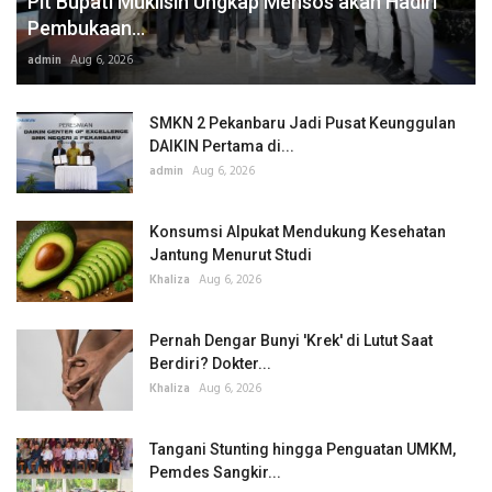
Plt Bupati Muklisin Ungkap Mensos akan Hadiri
Pembukaan...
admin
Aug 6, 2026
SMKN 2 Pekanbaru Jadi Pusat Keunggulan
DAIKIN Pertama di...
admin
Aug 6, 2026
Konsumsi Alpukat Mendukung Kesehatan
Jantung Menurut Studi
Khaliza
Aug 6, 2026
Pernah Dengar Bunyi 'Krek' di Lutut Saat
Berdiri? Dokter...
Khaliza
Aug 6, 2026
Tangani Stunting hingga Penguatan UMKM,
Pemdes Sangkir...