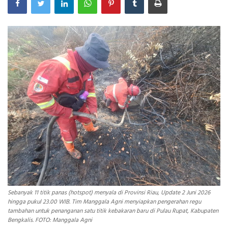
INDEKS
HEALTHY
Sebanyak 11 titik panas (hotspot) menyala di Provinsi Riau, Update 2 Juni 2026
hingga pukul 23.00 WIB. Tim Manggala Agni menyiapkan pengerahan regu
tambahan untuk penanganan satu titik kebakaran baru di Pulau Rupat, Kabupaten
Bengkalis. FOTO: Manggala Agni