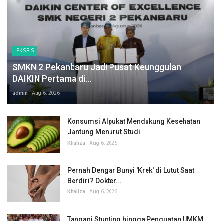
EKSBIS
SMKN 2 Pekanbaru Jadi Pusat Keunggulan
DAIKIN Pertama di...
admin
Aug 6, 2026
Konsumsi Alpukat Mendukung Kesehatan
Jantung Menurut Studi
Khaliza
Aug 6, 2026
Pernah Dengar Bunyi 'Krek' di Lutut Saat
Berdiri? Dokter...
Khaliza
Aug 6, 2026
Tangani Stunting hingga Penguatan UMKM,