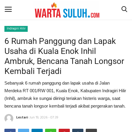
Indragiri Hilir
6 Rumah Panggung dan Lapak
Home
Usaha di Kuala Enok Inhil
NEWS
Ambruk, Bencana Tanah Longsor
Kembali Terjadi
JAZIRAH RIAU
Sebanyak 6 rumah panggung dan lapak usaha di Jalan
POLITIK
Merdeka RT 001/RW 001, Kuala Enok, Kabupaten Indragiri Hilir
(Inhil), ambruk ke sungai diiringi teriakan histeris warga, saat
EKSBIS
bencana tanah longsor kembali terjadi akibat pergerakan tanah.
PSPS PEKANBARU
Lestari
Jun 19, 2026 - 07:39
LIFESTYLE