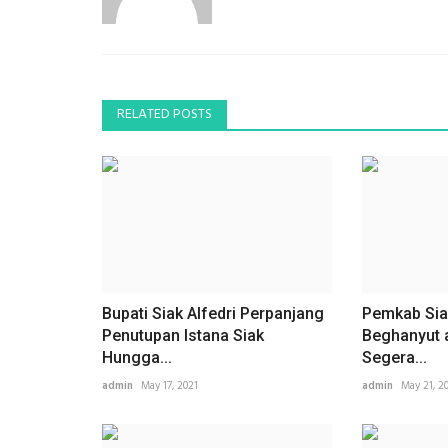
RELATED POSTS
Bupati Siak Alfedri Perpanjang
Pemkab Sia
Penutupan Istana Siak
Beghanyut 
Hungga...
Segera...
admin
May 17, 2021
admin
May 21, 2