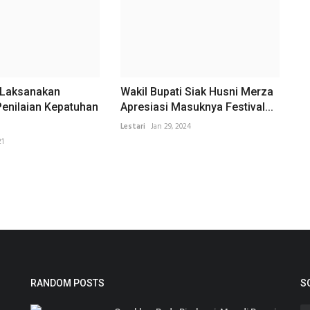
k Laksanakan
Wakil Bupati Siak Husni Merza
enilaian Kepatuhan
Apresiasi Masuknya Festival...
Lestari
Jan 29, 2024
21
RANDOM POSTS
S