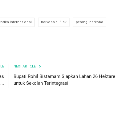
kotika Internasional
narkoba di Siak
perangi narkoba
CLE
NEXT ARTICLE
as
Bupati Rohil Bistamam Siapkan Lahan 26 Hektare
..
untuk Sekolah Terintegrasi