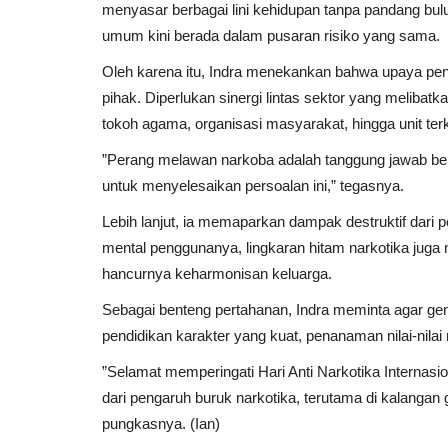
menyasar berbagai lini kehidupan tanpa pandang bulu
umum kini berada dalam pusaran risiko yang sama.
Oleh karena itu, Indra menekankan bahwa upaya pen
pihak. Diperlukan sinergi lintas sektor yang meliba
tokoh agama, organisasi masyarakat, hingga unit terke
”Perang melawan narkoba adalah tanggung jawab bers
untuk menyelesaikan persoalan ini,” tegasnya.
Lebih lanjut, ia memaparkan dampak destruktif dari
mental penggunanya, lingkaran hitam narkotika juga
hancurnya keharmonisan keluarga.
Sebagai benteng pertahanan, Indra meminta agar gen
pendidikan karakter yang kuat, penanaman nilai-nilai m
”Selamat memperingati Hari Anti Narkotika Interna
dari pengaruh buruk narkotika, terutama di kalanga
pungkasnya. (Ian)