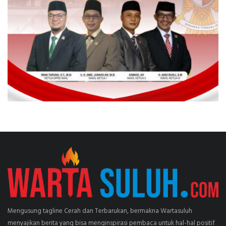
Mengusung tagline Cerah dan Terbarukan, bermakna Wartasuluh
menyajikan berita yang bisa menginspirasi pembaca untuk hal-hal positif