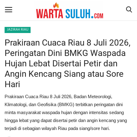
JAZIRAH RIAU
Prakiraan Cuaca Riau 8 Juli 2026,
Home
Peringatan Dini BMKG Waspada
NEWS
Hujan Lebat Disertai Petir dan
Angin Kencang Siang atau Sore
JAZIRAH RIAU
Hari
POLITIK
Prakiraan Cuaca Riau 8 Juli 2026, Badan Meteorologi,
EKSBIS
Klimatologi, dan Geofisika (BMKG) terbitkan peringatan dini
minta masyarakat waspada hujan dengan intensitas sedang
PSPS PEKANBARU
hingga lebat yang dapat disertai petir dan angin kencang yang
terjadi di sebagian wilayah Riau pada siang/sore hari.
LIFESTYLE