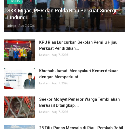
EKSBIS
SKK Migas, PHR dan Polda Riau Perkuat Sinergi
Lindungi...
admin
Aug 7, 2026
KPU Riau Luncurkan Sekolah Pemilu Hijau,
Perkuat Pendidikan...
Lestari
Aug 7, 2026
Khutbah Jumat: Mensyukuri Kemerdekaan
dengan Memperkuat...
Lestari
Aug 7, 2026
Seekor Monyet Peneror Warga Tembilahan
Berhasil Ditangkap,...
Lestari
Aug 7, 2026
25 Titik Panas Menyala di Riau, Pemkab Rohil