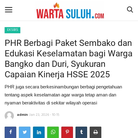
EKSBIS
PHR Berbagi Paket Sembako dan
Home
Edukasi Keselamatan bagi Warga
NEWS
Bangko dan Duri, Syukuran
Capaian Kinerja HSSE 2025
JAZIRAH RIAU
PHR juga secara berkesinambungan berbagi pengetahuan
POLITIK
tentang aspek keselamatan agar warga tetap aman dan
nyaman beraktivitas di sekitar wilayah operasi
EKSBIS
admin
Jan 23, 2026 - 10:15
PSPS PEKANBARU
LIFESTYLE