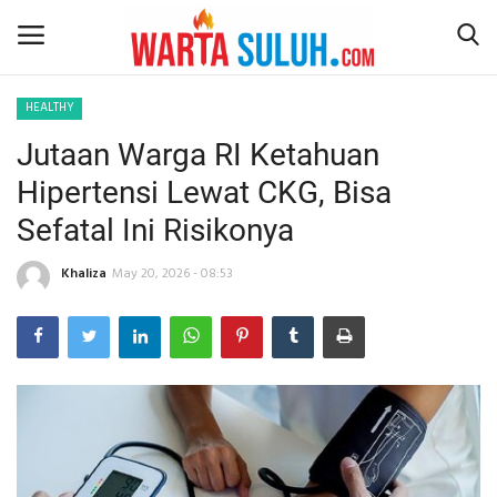
HEALTHY
Jutaan Warga RI Ketahuan
Home
Hipertensi Lewat CKG, Bisa
NEWS
Sefatal Ini Risikonya
JAZIRAH RIAU
Khaliza
May 20, 2026 - 08:53
POLITIK
EKSBIS
PSPS PEKANBARU
LIFESTYLE