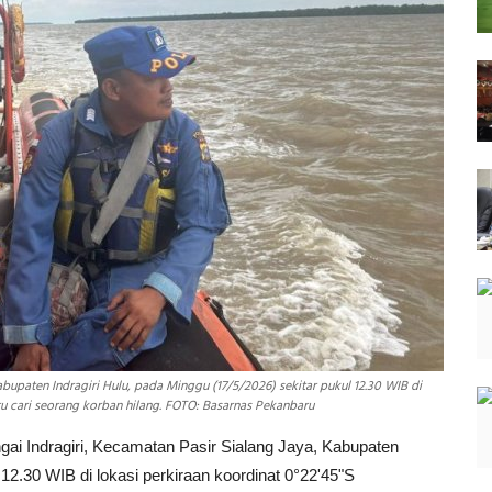
Kabupaten Indragiri Hulu, pada Minggu (17/5/2026) sekitar pukul 12.30 WIB di
ru cari seorang korban hilang. FOTO: Basarnas Pekanbaru
ngai Indragiri, Kecamatan Pasir Sialang Jaya, Kabupaten
 12.30 WIB di lokasi perkiraan koordinat 0°22'45"S