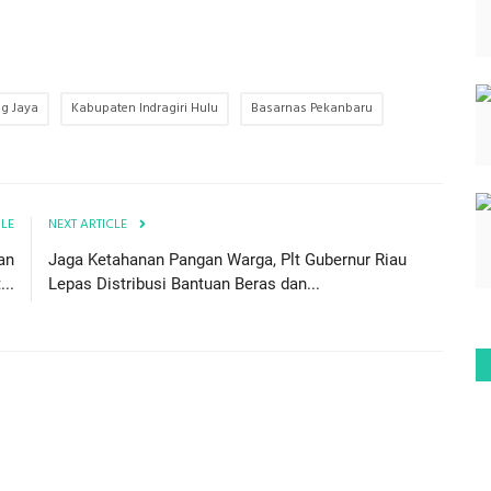
ng Jaya
Kabupaten Indragiri Hulu
Basarnas Pekanbaru
CLE
NEXT ARTICLE
an
Jaga Ketahanan Pangan Warga, Plt Gubernur Riau
..
Lepas Distribusi Bantuan Beras dan...