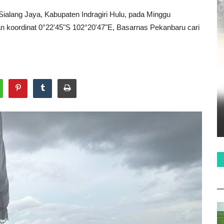
 Sialang Jaya, Kabupaten Indragiri Hulu, pada Minggu
aan koordinat 0°22'45"S 102°20'47"E, Basarnas Pekanbaru cari