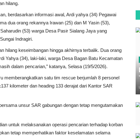
an hilang.
, berdasarkan informasi awal, Ardi yahya (34) Pegawai
 dua orang rekannya Irawan (25) dan M Yasin (53),
 Saharudin (53) warga Desa Pasir Sialang Jaya yang
ungai Indragiri.
kan hilang keseimbangan hingga akhirnya terbalik. Dua orang
rdi Yahya (34), laki-laki, warga Desa Bagan Batu Kecamatan
asih dalam pencarian,” katanya, Selasa (19/5/2026).
aru memberangkatkan satu tim rescue berjumlah 8 personel
±137 kilometer dan heading 133 derajat dari Kantor SAR
l bersama unsur SAR gabungan dengan tetap mengutamakan
adian untuk melaksanakan operasi pencarian terhadap korban
arapkan tetap memperhatikan faktor keselamatan selama