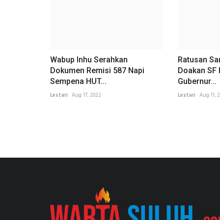
Wabup Inhu Serahkan
Ratusan San
Dokumen Remisi 587 Napi
Doakan SF H
Sempena HUT...
Gubernur...
Lestari
Aug 17, 2022
Lestari
Aug 11, 