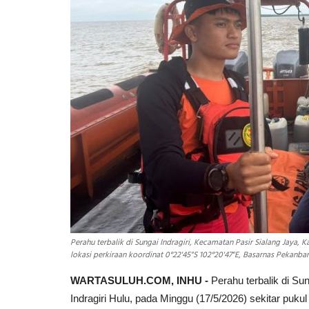
Perahu terbalik di Sungai Indragiri, Kecamatan Pasir Sialang Jaya, 
lokasi perkiraan koordinat 0°22'45"S 102°20'47"E, Basarnas Pekanba
WARTASULUH.COM, INHU -
Perahu terbalik di Su
Indragiri Hulu, pada Minggu (17/5/2026) sekitar pukul