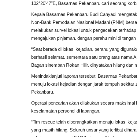
102°20'47"E, Basarnas Pekanbaru cari seorang korb
Kepala Basarnas Pekanbaru Budi Cahyadi mengatakan
Non-Bank Pemodalan Nasional Madani (PNM) bersama
melakukan survei lokasi untuk pengecekan terhadap
mengajukan pinjaman, dengan perahu mini di tengah S
“Saat berada di lokasi kejadian, perahu yang diguna
berhasil selamat, sementara satu orang atas nama A
Bagan sinembah Rokan Hilir, dinyatakan hilang dan m
Menindaklanjuti laporan tersebut, Basarnas Pekanb
menuju lokasi kejadian dengan jarak tempuh sekitar 
Pekanbaru.
Operasi pencarian akan dilakukan secara maksima
keselamatan personel di lapangan.
“Tim rescue telah diberangkatkan menuju lokasi kej
yang masih hilang. Seluruh unsur yang terlibat dih