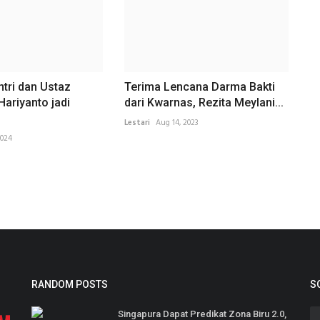
tri dan Ustaz
Terima Lencana Darma Bakti
ariyanto jadi
dari Kwarnas, Rezita Meylani...
Lestari
Aug 14, 2023
2024
RANDOM POSTS
S
Singapura Dapat Predikat Zona Biru 2.0,