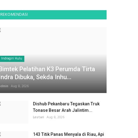
REKOMENDASI
Indragiri Hulu
Bimtek Pelatihan K3 Perumda Tirta
Indra Dibuka, Sekda Inhu...
admin
Aug 8, 2026
Dishub Pekanbaru Tegaskan Truk
Tonase Besar Arah Jalintim...
Lestari
Aug 8, 2026
143 Titik Panas Menyala di Riau, Api