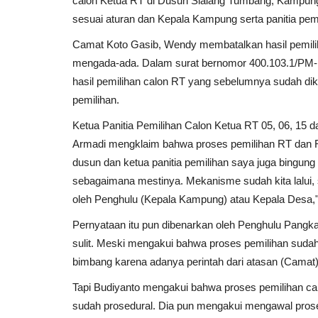
calon Ketua RT di Dusun Sialang Tumbang, Kampung 
sesuai aturan dan Kepala Kampung serta panitia pe
Camat Koto Gasib, Wendy membatalkan hasil pemili
mengada-ada. Dalam surat bernomor 400.103.1/PM-K
hasil pemilihan calon RT yang sebelumnya sudah d
pemilihan.
Ketua Panitia Pemilihan Calon Ketua RT 05, 06, 15
Armadi mengklaim bahwa proses pemilihan RT dan R
dusun dan ketua panitia pemilihan saya juga bingun
sebagaimana mestinya. Mekanisme sudah kita lalui,
oleh Penghulu (Kepala Kampung) atau Kepala Desa,
Pernyataan itu pun dibenarkan oleh Penghulu Pangka
sulit. Meski mengakui bahwa proses pemilihan sudah
bimbang karena adanya perintah dari atasan (Camat)
Tapi Budiyanto mengakui bahwa proses pemilihan 
sudah prosedural. Dia pun mengakui mengawal prose