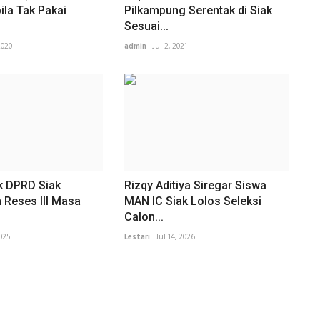
la Tak Pakai
Pilkampung Serentak di Siak
Sesuai...
2020
admin
Jul 2, 2021
k DPRD Siak
Rizqy Aditiya Siregar Siswa
 Reses III Masa
MAN IC Siak Lolos Seleksi
Calon...
025
Lestari
Jul 14, 2026