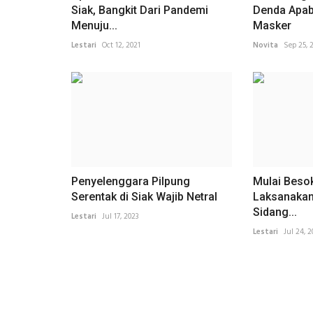
Siak, Bangkit Dari Pandemi
Denda Apabi
Menuju...
Masker
Lestari
Oct 12, 2021
Novita
Sep 25, 
Penyelenggara Pilpung
Mulai Beso
Serentak di Siak Wajib Netral
Laksanakan
Sidang...
Lestari
Jul 17, 2023
Lestari
Jul 24, 2