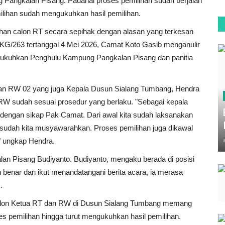
Pangkalan Pisang. Padahal proses pemilihan sudah berjalan
milihan sudah mengukuhkan hasil pemilihan.
han calon RT secara sepihak dengan alasan yang terkesan
G/263 tertanggal 4 Mei 2026, Camat Koto Gasib menganulir
ikukuhkan Penghulu Kampung Pangkalan Pisang dan panitia
 dan RW 02 yang juga Kepala Dusun Sialang Tumbang, Hendra
W sudah sesuai prosedur yang berlaku. "Sebagai kepala
g dengan sikap Pak Camat. Dari awal kita sudah laksanakan
 sudah kita musyawarahkan. Proses pemilihan juga dikawal
" ungkap Hendra.
lan Pisang Budiyanto. Budiyanto, mengaku berada di posisi
 benar dan ikut menandatangani berita acara, ia merasa
.
calon Ketua RT dan RW di Dusun Sialang Tumbang memang
s pemilihan hingga turut mengukuhkan hasil pemilihan.