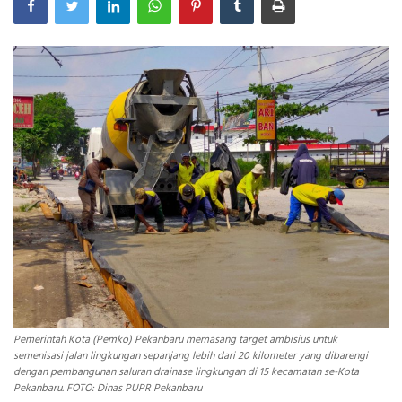
INDEKS
HEALTHY
Pemerintah Kota (Pemko) Pekanbaru memasang target ambisius untuk
semenisasi jalan lingkungan sepanjang lebih dari 20 kilometer yang dibarengi
dengan pembangunan saluran drainase lingkungan di 15 kecamatan se-Kota
Pekanbaru. FOTO: Dinas PUPR Pekanbaru