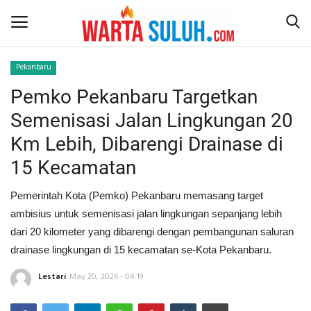
Pekanbaru
Pemko Pekanbaru Targetkan
Home
Semenisasi Jalan Lingkungan 20
NEWS
Km Lebih, Dibarengi Drainase di
15 Kecamatan
JAZIRAH RIAU
Pemerintah Kota (Pemko) Pekanbaru memasang target
POLITIK
ambisius untuk semenisasi jalan lingkungan sepanjang lebih
dari 20 kilometer yang dibarengi dengan pembangunan saluran
EKSBIS
drainase lingkungan di 15 kecamatan se-Kota Pekanbaru.
PSPS PEKANBARU
Lestari
May 20, 2026 - 08:19
LIFESTYLE