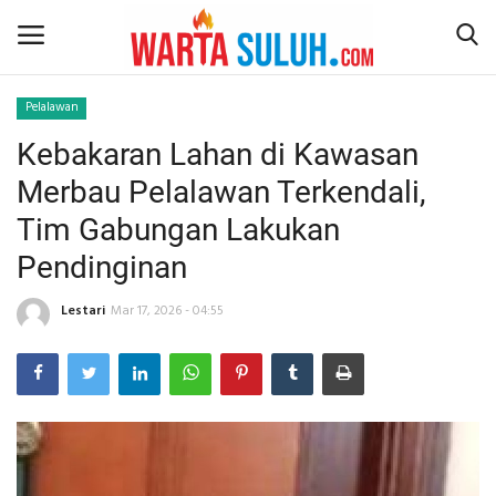
Pelalawan
Kebakaran Lahan di Kawasan
Home
Merbau Pelalawan Terkendali,
NEWS
Tim Gabungan Lakukan
Pendinginan
JAZIRAH RIAU
Lestari
Mar 17, 2026 - 04:55
POLITIK
EKSBIS
PSPS PEKANBARU
LIFESTYLE