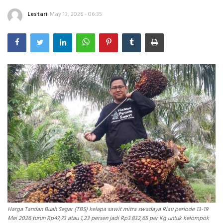
Lestari
May 13, 2026 - 06:35
INDEKS
HEALTHY
Harga Tandan Buah Segar (TBS) kelapa sawit mitra swadaya Riau periode 13-19
Mei 2026 turun Rp47,73 atau 1,23 persen jadi Rp3.832,65 per Kg untuk kelompok