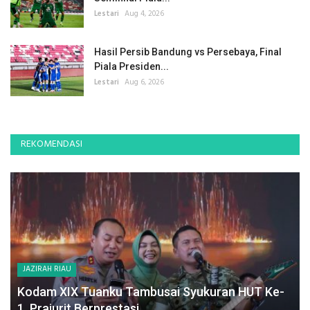
Lestari
Aug 4, 2026
Hasil Persib Bandung vs Persebaya, Final
Piala Presiden...
Lestari
Aug 6, 2026
REKOMENDASI
JAZIRAH RIAU
Kodam XIX Tuanku Tambusai Syukuran HUT Ke-
1, Prajurit Berprestasi...