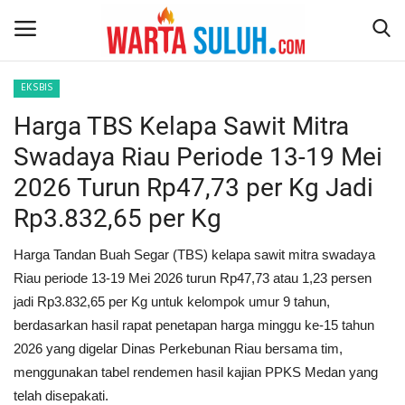
EKSBIS
Harga TBS Kelapa Sawit Mitra
Home
Swadaya Riau Periode 13-19 Mei
NEWS
2026 Turun Rp47,73 per Kg Jadi
Rp3.832,65 per Kg
JAZIRAH RIAU
Harga Tandan Buah Segar (TBS) kelapa sawit mitra swadaya
POLITIK
Riau periode 13-19 Mei 2026 turun Rp47,73 atau 1,23 persen
jadi Rp3.832,65 per Kg untuk kelompok umur 9 tahun,
EKSBIS
berdasarkan hasil rapat penetapan harga minggu ke-15 tahun
2026 yang digelar Dinas Perkebunan Riau bersama tim,
PSPS PEKANBARU
menggunakan tabel rendemen hasil kajian PPKS Medan yang
telah disepakati.
LIFESTYLE