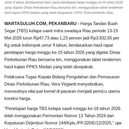
umur 9 tahun, berdasarkan hasil rapat penetapan harga minggu ke-15 tahun 2026
yang digelar Dinas Perkebunan Riau bersama tim, menggunakan tabel rendemen
hasil kajian PPKS Medan yang telah disepakati. FOTO: Diskominfotiks Riau
WARTASULUH.COM, PEKANBARU -
Harga Tandan Buah
Segar (TBS) kelapa sawit mitra swadaya Riau periode 13-19
Mei 2026 turun Rp47,73 atau 1,23 persen jadi Rp3.832,65 per
Kg untuk kelompok umur 9 tahun, berdasarkan hasil rapat
penetapan harga minggu ke-15 tahun 2026 yang digelar Dinas
Perkebunan Riau bersama tim, menggunakan tabel rendemen
hasil kajian PPKS Medan yang telah disepakati.
Pelaksana Tugas Kepala Bidang Pengolahan dan Pemasaran
Dinas Perkebunan Riau, Vera Virgianti menyebutkan,
merosotnya nilai jual kernel di pasaran menjadi pemicu utama
koreksi harga.
"Penetapan harga TBS kelapa sawit minggu ke-16 tahun 2026
telah menggunakan Permentan Nomor 13 Tahun 2024 dan
Keputusan Dirjenbun Nomor 144/Kpts./PP.320/E/12/2025," ujar