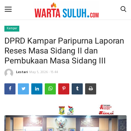
Kampar
DPRD Kampar Paripurna Laporan
Home
Reses Masa Sidang II dan
NEWS
Pembukaan Masa Sidang III
JAZIRAH RIAU
Lestari
May 5, 2026 - 15:44
POLITIK
EKSBIS
PSPS PEKANBARU
LIFESTYLE