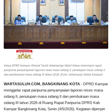
INDEKS
HEALTHY
Ketua DPRD Kampar Ahmad Taridi didampingi Wakil Ketua memimpin rapat
paripurna penyampaian laporan reses masa sidang II, penutupan masa sidang II
dan pembukaan masa sidang III tahun 2026. (Foto: kehumasan Setda Kampar)
WARTASULUH.COM, BANGKINANG KOTA
- DPRD Kampar
menggelar rapat paripurna penyampaian laporan reses masa
sidang II, penutupan masa sidang II dan pembukaan masa
sidang III tahun 2026 di Ruang Rapat Paripurna DPRD Kab
Kampar Bangkinang Kota, Senin (4/5/2026). Kegiatan dipimpin