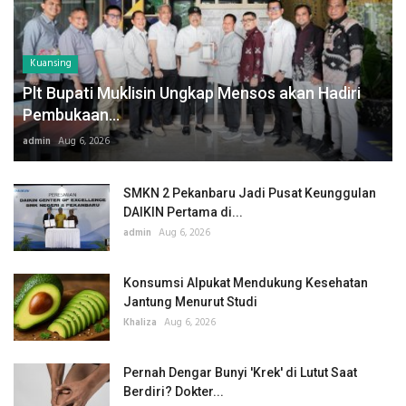
Kuansing
Plt Bupati Muklisin Ungkap Mensos akan Hadiri
Pembukaan...
admin
Aug 6, 2026
SMKN 2 Pekanbaru Jadi Pusat Keunggulan
DAIKIN Pertama di...
admin
Aug 6, 2026
Konsumsi Alpukat Mendukung Kesehatan
Jantung Menurut Studi
Khaliza
Aug 6, 2026
Pernah Dengar Bunyi 'Krek' di Lutut Saat
Berdiri? Dokter...