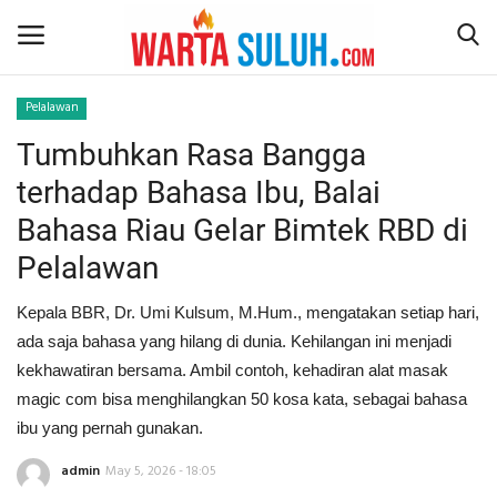
Pelalawan
Tumbuhkan Rasa Bangga
Home
terhadap Bahasa Ibu, Balai
NEWS
Bahasa Riau Gelar Bimtek RBD di
Pelalawan
JAZIRAH RIAU
Kepala BBR, Dr. Umi Kulsum, M.Hum., mengatakan setiap hari,
POLITIK
ada saja bahasa yang hilang di dunia. Kehilangan ini menjadi
kekhawatiran bersama. Ambil contoh, kehadiran alat masak
EKSBIS
magic com bisa menghilangkan 50 kosa kata, sebagai bahasa
ibu yang pernah gunakan.
PSPS PEKANBARU
admin
May 5, 2026 - 18:05
LIFESTYLE