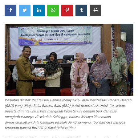
INDEKS
HEALTHY
Kegiatan Bimtek Revitalisasi Bahasa Melayu Riau atau Revitalisasi Bahasa Daerah
(RBD) yang ditaja Balai Bahasa Riau (BBR) patut diapresiasi. Untuk itu, setiap
peserta diminta untuk bisa mengikuti kegiatan ini dengan baik dan bisa
mengimbaskannya di sekolah. Sehingga, bahasa Melayu Riau makin
dimasyarakatkan di lingkungan sekolah dan bisa menumbuhkan rasa bangga
terhadap bahasa ibu.FOTO: Balai Bahasa Riau