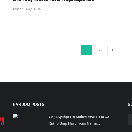
Lestari
May 13, 2024
›
1
2
RANDOM POSTS
S
Yogi Syahputra Mahasiswa STAI Ar-
Ridho Siap Harumkan Nama...