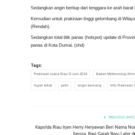
Sedangkan angin bertiup dari tenggara ke arah barat
Kemudian untuk prakiraan tinggi gelombang di Wilayah
(Rendah).
Sedangkan total titik panas (hotspot) update di Provi
panas di Kota Dumai. (shd)
Tags:
Prakiraan cuaca Riau 12 Juni 2026
Badan Meteorologi Klim
hujan lebat
petir
angin kencang
Info Prakiraan
PREVIOUS ARTI
Kapolda Riau Irjen Herry Heryawan Beri Nama No
Seroja, Bayi Gajah Baru Lahir di