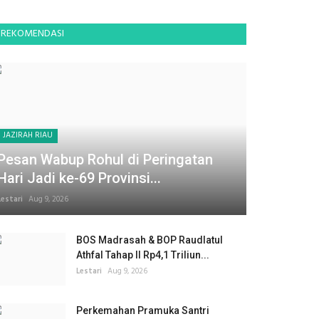
REKOMENDASI
JAZIRAH RIAU
Pesan Wabup Rohul di Peringatan
Hari Jadi ke-69 Provinsi...
Lestari
Aug 9, 2026
BOS Madrasah & BOP Raudlatul
Athfal Tahap II Rp4,1 Triliun...
Lestari
Aug 9, 2026
Perkemahan Pramuka Santri