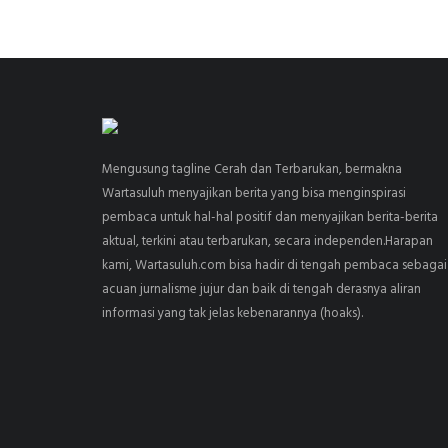
Mengusung tagline Cerah dan Terbarukan, bermakna
Wartasuluh menyajikan berita yang bisa menginspirasi
pembaca untuk hal-hal positif dan menyajikan berita-berita
aktual, terkini atau terbarukan, secara independen.Harapan
kami, Wartasuluh.com bisa hadir di tengah pembaca sebagai
acuan jurnalisme jujur dan baik di tengah derasnya aliran
informasi yang tak jelas kebenarannya (hoaks).