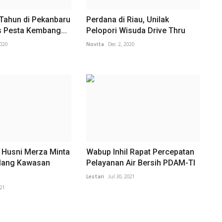
 Tahun di Pekanbaru
Perdana di Riau, Unilak
s Pesta Kembang...
Pelopori Wisuda Drive Thru
2020
Novita
Dec 2, 2020
 Husni Merza Minta
Wabup Inhil Rapat Percepatan
lang Kawasan
Pelayanan Air Bersih PDAM-TI
Lestari
Jul 30, 2021
21