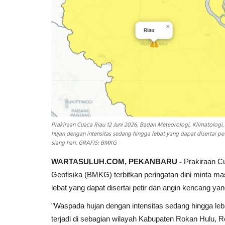
Prakiraan Cuaca Riau 12 Juni 2026, Badan Meteorologi, Klimatologi
hujan dengan intensitas sedang hingga lebat yang dapat disertai pe
siang hari. GRAFIS: BMKG
WARTASULUH.COM, PEKANBARU -
Prakiraan Cu
Geofisika (BMKG) terbitkan peringatan dini minta m
lebat yang dapat disertai petir dan angin kencang yan
"Waspada hujan dengan intensitas sedang hingga leba
terjadi di sebagian wilayah Kabupaten Rokan Hulu, Rok