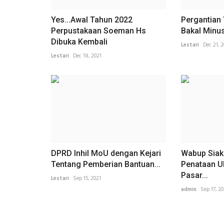
Yes...Awal Tahun 2022
Pergantian
Perpustakaan Soeman Hs
Bakal Minu
Dibuka Kembali
Lestari
Dec 21, 
Lestari
Dec 18, 2021
DPRD Inhil MoU dengan Kejari
Wabup Siak
Tentang Pemberian Bantuan...
Penataan U
Pasar...
Lestari
Sep 15, 2021
admin
Sep 17, 20