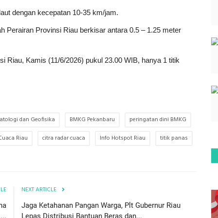
 laut dengan kecepatan 10-35 km/jam.
 Perairan Provinsi Riau berkisar antara 0.5 – 1.25 meter
nsi Riau, Kamis (11/6/2026) pukul 23.00 WIB, hanya 1 titik
atologi dan Geofisika
BMKG Pekanbaru
peringatan dini BMKG
 Cuaca Riau
citra radar cuaca
Info Hotspot Riau
titik panas
CLE
NEXT ARTICLE
na
Jaga Ketahanan Pangan Warga, Plt Gubernur Riau
...
Lepas Distribusi Bantuan Beras dan...