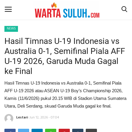
NEWS
Hasil Timnas U-19 Indonesia vs
Home
Australia 0-1, Semifinal Piala AFF
NEWS
U-19 2026, Garuda Muda Gagal
ke Final
JAZIRAH RIAU
Hasil Timnas U-19 Indonesia vs Australia 0-1, Semifinal Piala
POLITIK
AFF U-19 2026 atau ASEAN U-19 Boy’s Championship 2026,
Kamis (11/6/2026) pukul 20.15 WIB di Stadion Utama Sumatera
EKSBIS
Utara, Deli Serdang, skuad Garuda Muda gagal ke final.
PSPS PEKANBARU
Lestari
Jun 12, 2026 - 07:04
LIFESTYLE