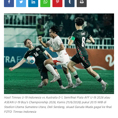
INDEKS
HEALTHY
Hasil Timnas U-19 Indonesia vs Australia 0-1, Semifinal Piala AFF U-19 2026 atau
ASEAN U-19 Boy’s Championship 2026, Kamis (11/6/2026) pukul 20.15 WIB di
Stadion Utama Sumatera Utara, Deli Serdang, skuad Garuda Muda gagal ke final.
FOTO: Timnas Indonesia