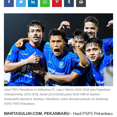
INDEKS
HEALTHY
Hasil PSPS Pekanbaru vs Adhyaksa FC, Liga 2 Musim 2025-2026 atau Pegadaian
Championship 2025-2026, Jumat (23/1/2026) pukul 19.00 WIB di Stadion
Kaharuddin Nasution, Rumbai, Pekanbaru, Askar Bertuah perkuat lini belakang.
FOTO: PSPS Pekanbaru
WARTASULUH.COM, PEKANBARU -
Hasil PSPS Pekanbaru