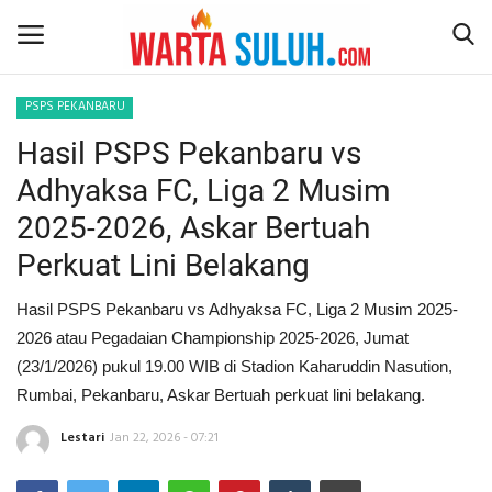
PSPS PEKANBARU
Hasil PSPS Pekanbaru vs
Home
Adhyaksa FC, Liga 2 Musim
NEWS
2025-2026, Askar Bertuah
Perkuat Lini Belakang
JAZIRAH RIAU
Hasil PSPS Pekanbaru vs Adhyaksa FC, Liga 2 Musim 2025-
POLITIK
2026 atau Pegadaian Championship 2025-2026, Jumat
(23/1/2026) pukul 19.00 WIB di Stadion Kaharuddin Nasution,
EKSBIS
Rumbai, Pekanbaru, Askar Bertuah perkuat lini belakang.
PSPS PEKANBARU
Lestari
Jan 22, 2026 - 07:21
LIFESTYLE