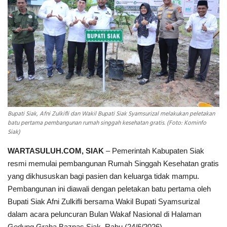
INDEKS
HEALTHY
Bupati Siak, Afni Zulkifli dan Wakil Bupati Siak Syamsurizal melakukan peletakan
batu pertama pembangunan rumah singgah kesehatan gratis. (Foto: Kominfo
Siak)
WARTASULUH.COM, SIAK
– Pemerintah Kabupaten Siak
resmi memulai pembangunan Rumah Singgah Kesehatan gratis
yang dikhususkan bagi pasien dan keluarga tidak mampu.
Pembangunan ini diawali dengan peletakan batu pertama oleh
Bupati Siak Afni Zulkifli bersama Wakil Bupati Syamsurizal
dalam acara peluncuran Bulan Wakaf Nasional di Halaman
Gedung Graha Baznas Siak, Rabu (24/6/2026).