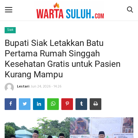
Siak
Bupati Siak Letakkan Batu
Home
Pertama Rumah Singgah
NEWS
Kesehatan Gratis untuk Pasien
Kurang Mampu
JAZIRAH RIAU
Lestari
Jun 24, 2026 - 14:26
POLITIK
EKSBIS
PSPS PEKANBARU
LIFESTYLE