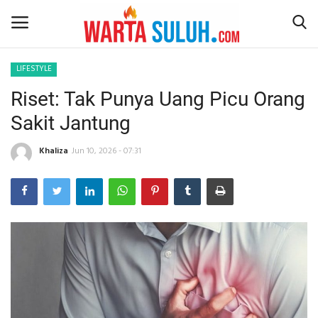
LIFESTYLE
Riset: Tak Punya Uang Picu Orang
Home
Sakit Jantung
NEWS
Khaliza
Jun 10, 2026 - 07:31
JAZIRAH RIAU
POLITIK
EKSBIS
PSPS PEKANBARU
LIFESTYLE