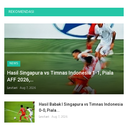
REKOMENDASI
NEWS
Hasil Singapura vs Timnas Indonesia 1-1, Piala
AFF 2026,...
Lestari
Aug 7, 2026
Hasil Babak I Singapura vs Timnas Indonesia
0-0, Piala...
Lestari
Aug 7, 2026