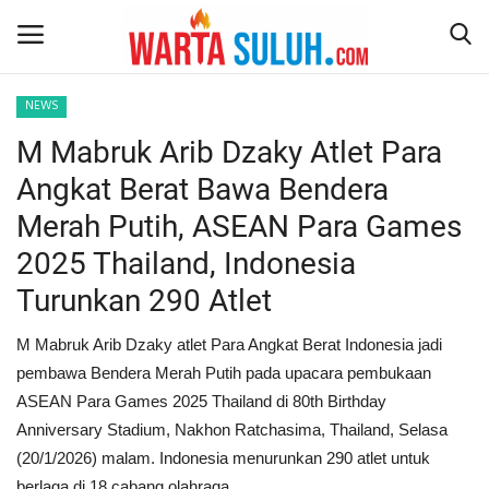
NEWS
M Mabruk Arib Dzaky Atlet Para
Home
Angkat Berat Bawa Bendera
NEWS
Merah Putih, ASEAN Para Games
2025 Thailand, Indonesia
JAZIRAH RIAU
Turunkan 290 Atlet
POLITIK
M Mabruk Arib Dzaky atlet Para Angkat Berat Indonesia jadi
EKSBIS
pembawa Bendera Merah Putih pada upacara pembukaan
ASEAN Para Games 2025 Thailand di 80th Birthday
PSPS PEKANBARU
Anniversary Stadium, Nakhon Ratchasima, Thailand, Selasa
(20/1/2026) malam. Indonesia menurunkan 290 atlet untuk
LIFESTYLE
berlaga di 18 cabang olahraga.