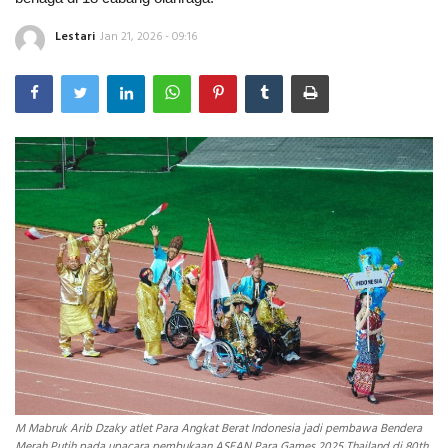
Lestari
Jan 21, 2026 - 09:16
INDEKS
HEALTHY
M Mabruk Arib Dzaky atlet Para Angkat Berat Indonesia jadi pembawa Bendera
Merah Putih pada upacara pembukaan ASEAN Para Games 2025 Thailand di 80th