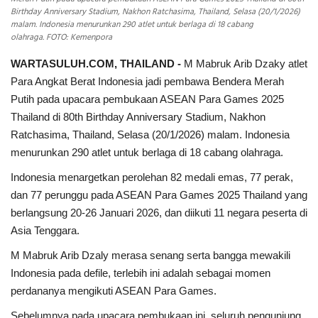
Birthday Anniversary Stadium, Nakhon Ratchasima, Thailand, Selasa (20/1/2026)
malam. Indonesia menurunkan 290 atlet untuk berlaga di 18 cabang
olahraga. FOTO: Kemenpora
WARTASULUH.COM, THAILAND -
M Mabruk Arib Dzaky atlet
Para Angkat Berat Indonesia jadi pembawa Bendera Merah
Putih pada upacara pembukaan ASEAN Para Games 2025
Thailand di 80th Birthday Anniversary Stadium, Nakhon
Ratchasima, Thailand, Selasa (20/1/2026) malam. Indonesia
menurunkan 290 atlet untuk berlaga di 18 cabang olahraga.
Indonesia menargetkan perolehan 82 medali emas, 77 perak,
dan 77 perunggu pada ASEAN Para Games 2025 Thailand yang
berlangsung 20-26 Januari 2026, dan diikuti 11 negara peserta di
Asia Tenggara.
M Mabruk Arib Dzaly merasa senang serta bangga mewakili
Indonesia pada defile, terlebih ini adalah sebagai momen
perdananya mengikuti ASEAN Para Games.
Sebelumnya pada upacara pembukaan ini, seluruh pengunjung