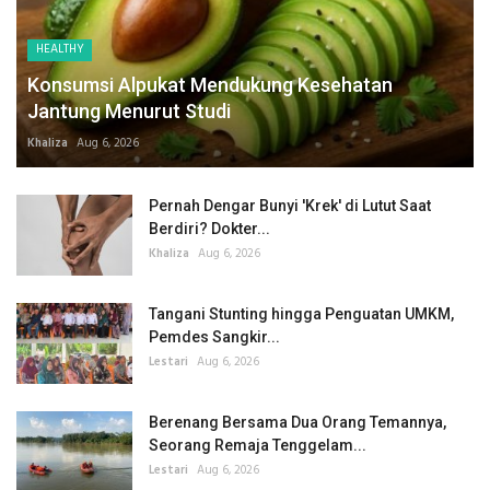
HEALTHY
Konsumsi Alpukat Mendukung Kesehatan
Jantung Menurut Studi
Khaliza
Aug 6, 2026
Pernah Dengar Bunyi 'Krek' di Lutut Saat
Berdiri? Dokter...
Khaliza
Aug 6, 2026
Tangani Stunting hingga Penguatan UMKM,
Pemdes Sangkir...
Lestari
Aug 6, 2026
Berenang Bersama Dua Orang Temannya,
Seorang Remaja Tenggelam...
Lestari
Aug 6, 2026