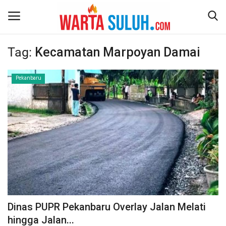
Tag:
Kecamatan Marpoyan Damai
Home
Pekanbaru
NEWS
JAZIRAH RIAU
POLITIK
EKSBIS
PSPS PEKANBARU
Dinas PUPR Pekanbaru Overlay Jalan Melati
hingga Jalan...
LIFESTYLE