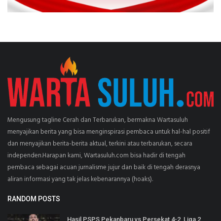
Mengusung tagline Cerah dan Terbarukan, bermakna Wartasuluh
menyajikan berita yang bisa menginspirasi pembaca untuk hal-hal positif
dan menyajikan berita-berita aktual, terkini atau terbarukan, secara
independen.Harapan kami, Wartasuluh.com bisa hadir di tengah
pembaca sebagai acuan jurnalisme jujur dan baik di tengah derasnya
aliran informasi yang tak jelas kebenarannya (hoaks).
RANDOM POSTS
Hasil PSPS Pekanbaru vs Persekat 4-2, Liga 2