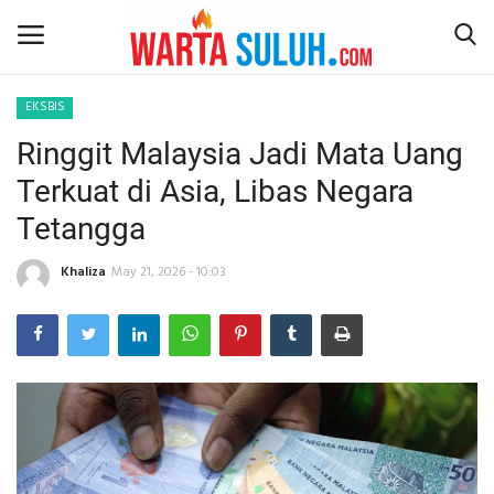
EKSBIS
Ringgit Malaysia Jadi Mata Uang
Home
Terkuat di Asia, Libas Negara
NEWS
Tetangga
JAZIRAH RIAU
Khaliza
May 21, 2026 - 10:03
POLITIK
EKSBIS
PSPS PEKANBARU
LIFESTYLE