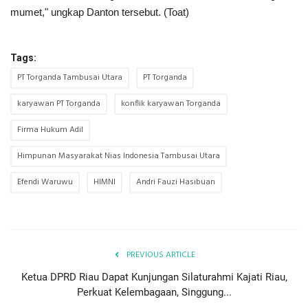
mumet," ungkap Danton tersebut. (Toat)
Tags:
PT Torganda Tambusai Utara
PT Torganda
karyawan PT Torganda
konflik karyawan Torganda
Firma Hukum Adil
Himpunan Masyarakat Nias Indonesia Tambusai Utara
Efendi Waruwu
HIMNI
Andri Fauzi Hasibuan
PREVIOUS ARTICLE
Ketua DPRD Riau Dapat Kunjungan Silaturahmi Kajati Riau,
Perkuat Kelembagaan, Singgung...