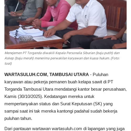
INDEKS
HEALTHY
Menejemen PT Torganda diwakili Kepala Personalia Siburian (baju putih) dan
Askep (baju merah) menerima perwakilan karyawan dan kuasa hukum. (Foto:
toat)
WARTASULUH.COM, TAMBUSAI UTARA
- Puluhan
karyawan atau pekerja pemanen buah kelapa sawit di PT
Torganda Tambusai Utara mendatangi kantor besar perusahaan,
Kamis (30/10/2025). Kedatangan mereka untuk
mempertanyakan status dan Surat Keputusan (SK) yang
sampai saat ini tak mereka kantongi padahal sudah bekerja
puluhan tahun.
Dari pantauan wartawan wartasuluh.com di lapangan yang juga