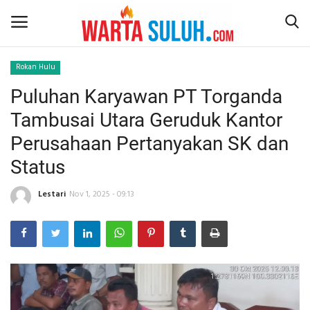
Rokan Hulu
Puluhan Karyawan PT Torganda
Home
Tambusai Utara Geruduk Kantor
NEWS
Perusahaan Pertanyakan SK dan
Status
JAZIRAH RIAU
Lestari
Nov 1, 2025 - 09:13
POLITIK
EKSBIS
PSPS PEKANBARU
LIFESTYLE