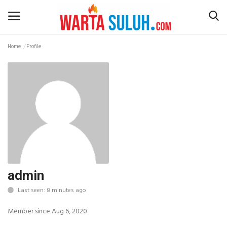
Home
Profile
Home
NEWS
JAZIRAH RIAU
POLITIK
EKSBIS
admin
Last seen: 8 minutes ago
PSPS PEKANBARU
Member since Aug 6, 2020
LIFESTYLE