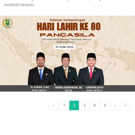
tersebut menjadi...
‹
›
»
1
2
3
4
5