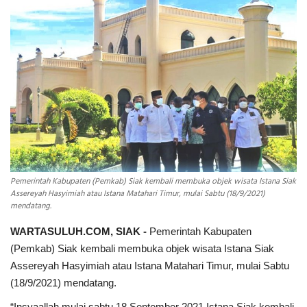
INDEKS
HEALTHY
Pemerintah Kabupaten (Pemkab) Siak kembali membuka objek wisata Istana Siak
Assereyah Hasyimiah atau Istana Matahari Timur, mulai Sabtu (18/9/2021)
mendatang.
WARTASULUH.COM, SIAK -
Pemerintah Kabupaten
(Pemkab) Siak kembali membuka objek wisata Istana Siak
Assereyah Hasyimiah atau Istana Matahari Timur, mulai Sabtu
(18/9/2021) mendatang.
“Insyaallah mulai sabtu,18 September 2021 Istana Siak kembali