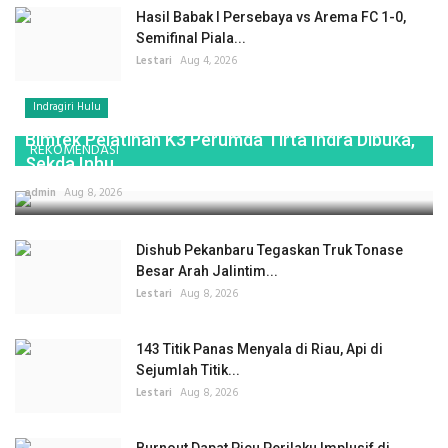
Hasil Babak I Persebaya vs Arema FC 1-0,
Semifinal Piala...
Lestari
Aug 4, 2026
Indragiri Hulu
Bimtek Pelatihan K3 Perumda Tirta Indra Dibuka,
REKOMENDASI
Sekda Inhu...
admin
Aug 8, 2026
Dishub Pekanbaru Tegaskan Truk Tonase
Besar Arah Jalintim...
Lestari
Aug 8, 2026
143 Titik Panas Menyala di Riau, Api di
Sejumlah Titik...
Lestari
Aug 8, 2026
Burnout Dapat Picu Perilaku Implusif di