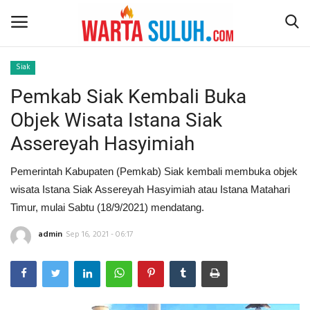
Siak
Pemkab Siak Kembali Buka
Home
Objek Wisata Istana Siak
NEWS
Assereyah Hasyimiah
JAZIRAH RIAU
Pemerintah Kabupaten (Pemkab) Siak kembali membuka objek
wisata Istana Siak Assereyah Hasyimiah atau Istana Matahari
POLITIK
Timur, mulai Sabtu (18/9/2021) mendatang.
EKSBIS
admin
Sep 16, 2021 - 06:17
PSPS PEKANBARU
LIFESTYLE