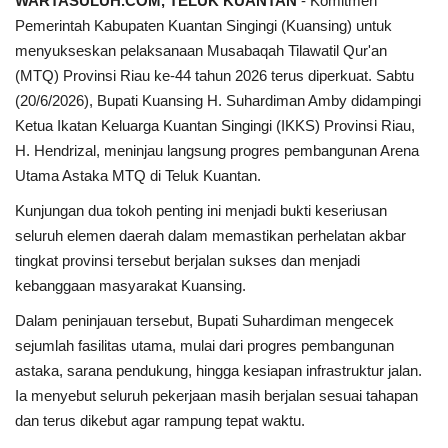
WARTASULUH.COM, TELUK KUANTAN
- Komitmen
Pemerintah Kabupaten Kuantan Singingi (Kuansing) untuk
menyukseskan pelaksanaan Musabaqah Tilawatil Qur'an
(MTQ) Provinsi Riau ke-44 tahun 2026 terus diperkuat. Sabtu
(20/6/2026), Bupati Kuansing H. Suhardiman Amby didampingi
Ketua Ikatan Keluarga Kuantan Singingi (IKKS) Provinsi Riau,
H. Hendrizal, meninjau langsung progres pembangunan Arena
Utama Astaka MTQ di Teluk Kuantan.
Kunjungan dua tokoh penting ini menjadi bukti keseriusan
seluruh elemen daerah dalam memastikan perhelatan akbar
tingkat provinsi tersebut berjalan sukses dan menjadi
kebanggaan masyarakat Kuansing.
Dalam peninjauan tersebut, Bupati Suhardiman mengecek
sejumlah fasilitas utama, mulai dari progres pembangunan
astaka, sarana pendukung, hingga kesiapan infrastruktur jalan.
Ia menyebut seluruh pekerjaan masih berjalan sesuai tahapan
dan terus dikebut agar rampung tepat waktu.