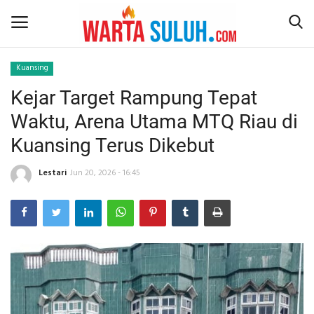
Kuansing
Kejar Target Rampung Tepat
Home
Waktu, Arena Utama MTQ Riau di
NEWS
Kuansing Terus Dikebut
JAZIRAH RIAU
Lestari
Jun 20, 2026 - 16:45
POLITIK
EKSBIS
PSPS PEKANBARU
LIFESTYLE