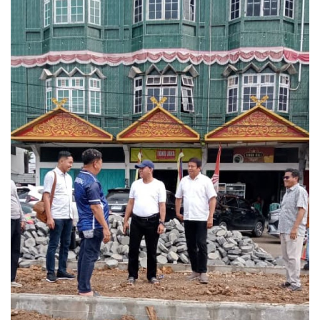
INDEKS
HEALTHY