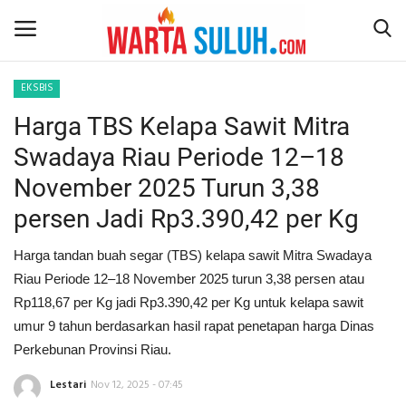
EKSBIS
Harga TBS Kelapa Sawit Mitra
Home
Swadaya Riau Periode 12–18
NEWS
November 2025 Turun 3,38
persen Jadi Rp3.390,42 per Kg
JAZIRAH RIAU
Harga tandan buah segar (TBS) kelapa sawit Mitra Swadaya
POLITIK
Riau Periode 12–18 November 2025 turun 3,38 persen atau
Rp118,67 per Kg jadi Rp3.390,42 per Kg untuk kelapa sawit
EKSBIS
umur 9 tahun berdasarkan hasil rapat penetapan harga Dinas
Perkebunan Provinsi Riau.
PSPS PEKANBARU
Lestari
Nov 12, 2025 - 07:45
LIFESTYLE