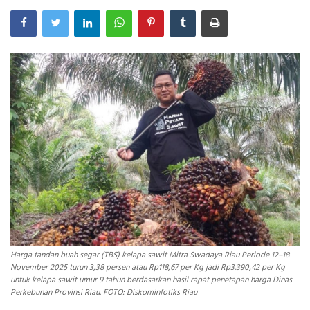
INDEKS
HEALTHY
Harga tandan buah segar (TBS) kelapa sawit Mitra Swadaya Riau Periode 12–18
November 2025 turun 3,38 persen atau Rp118,67 per Kg jadi Rp3.390,42 per Kg
untuk kelapa sawit umur 9 tahun berdasarkan hasil rapat penetapan harga Dinas
Perkebunan Provinsi Riau. FOTO: Diskominfotiks Riau