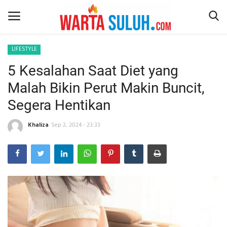
LIFESTYLE
5 Kesalahan Saat Diet yang
Home
Malah Bikin Perut Makin Buncit,
NEWS
Segera Hentikan
JAZIRAH RIAU
Khaliza
Sep 2, 2024 - 23:33
POLITIK
EKSBIS
PSPS PEKANBARU
LIFESTYLE