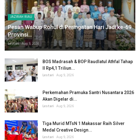
JAZIRAH RIAU
Pesan Wabup Rohul di Peringatan Hari Jadi ke-69
Provinsi...
Lestari
Aug 9, 2026
BOS Madrasah & BOP Raudlatul Athfal Tahap
II Rp4,1 Triliun...
Lestari
Aug 9, 2026
Perkemahan Pramuka Santri Nusantara 2026
Akan Digelar di...
Lestari
Aug 9, 2026
Tiga Murid MTsN 1 Makassar Raih Silver
Medal Creative Design...
Lestari
Aug 9, 2026