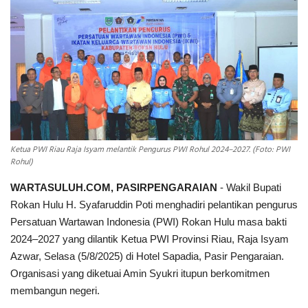
INDEKS
HEALTHY
Ketua PWI Riau Raja Isyam melantik Pengurus PWI Rohul 2024–2027. (Foto: PWI
Rohul)
WARTASULUH.COM, PASIRPENGARAIAN
- Wakil Bupati
Rokan Hulu H. Syafaruddin Poti menghadiri pelantikan pengurus
Persatuan Wartawan Indonesia (PWI) Rokan Hulu masa bakti
2024–2027 yang dilantik Ketua PWI Provinsi Riau, Raja Isyam
Azwar, Selasa (5/8/2025) di Hotel Sapadia, Pasir Pengaraian.
Organisasi yang diketuai Amin Syukri itupun berkomitmen
membangun negeri.