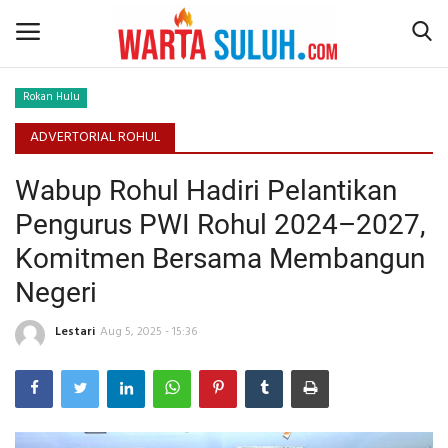
Rokan Hulu
Home
ADVERTORIAL ROHUL
Wabup Rohul Hadiri Pelantikan
NEWS
Pengurus PWI Rohul 2024–2027,
JAZIRAH RIAU
Komitmen Bersama Membangun
Negeri
POLITIK
Lestari
Aug 5, 2025 - 15:36
EKSBIS
PSPS PEKANBARU
LIFESTYLE