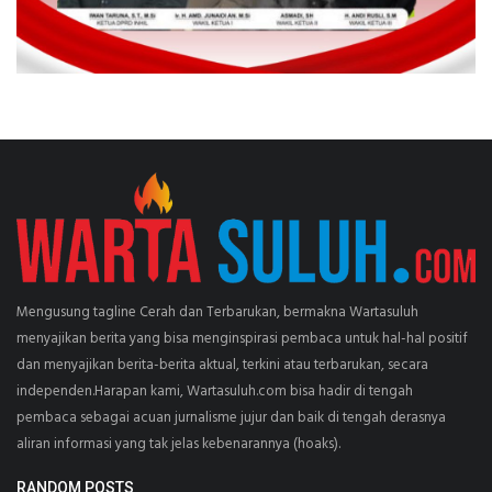
Mengusung tagline Cerah dan Terbarukan, bermakna Wartasuluh
menyajikan berita yang bisa menginspirasi pembaca untuk hal-hal positif
dan menyajikan berita-berita aktual, terkini atau terbarukan, secara
independen.Harapan kami, Wartasuluh.com bisa hadir di tengah
pembaca sebagai acuan jurnalisme jujur dan baik di tengah derasnya
aliran informasi yang tak jelas kebenarannya (hoaks).
RANDOM POSTS