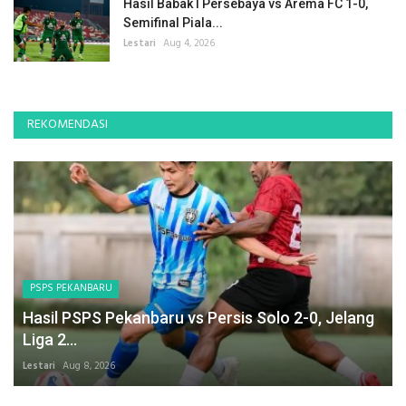
Hasil Babak I Persebaya vs Arema FC 1-0,
Semifinal Piala...
Lestari
Aug 4, 2026
REKOMENDASI
PSPS PEKANBARU
Hasil PSPS Pekanbaru vs Persis Solo 2-0, Jelang
Liga 2...
Lestari
Aug 8, 2026