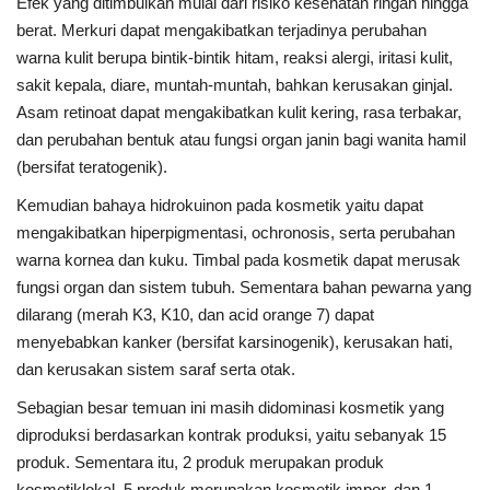
Efek yang ditimbulkan mulai dari risiko kesehatan ringan hingga
berat. Merkuri dapat mengakibatkan terjadinya perubahan
warna kulit berupa bintik-bintik hitam, reaksi alergi, iritasi kulit,
sakit kepala, diare, muntah-muntah, bahkan kerusakan ginjal.
Asam retinoat dapat mengakibatkan kulit kering, rasa terbakar,
dan perubahan bentuk atau fungsi organ janin bagi wanita hamil
(bersifat teratogenik).
Kemudian bahaya hidrokuinon pada kosmetik yaitu dapat
mengakibatkan hiperpigmentasi, ochronosis, serta perubahan
warna kornea dan kuku. Timbal pada kosmetik dapat merusak
fungsi organ dan sistem tubuh. Sementara bahan pewarna yang
dilarang (merah K3, K10, dan acid orange 7) dapat
menyebabkan kanker (bersifat karsinogenik), kerusakan hati,
dan kerusakan sistem saraf serta otak.
Sebagian besar temuan ini masih didominasi kosmetik yang
diproduksi berdasarkan kontrak produksi, yaitu sebanyak 15
produk. Sementara itu, 2 produk merupakan produk
kosmetiklokal, 5 produk merupakan kosmetik impor, dan 1