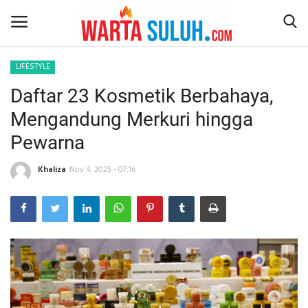
LIFESTYLE
Daftar 23 Kosmetik Berbahaya,
Home
Mengandung Merkuri hingga
NEWS
Pewarna
JAZIRAH RIAU
Khaliza
Nov 4, 2025 - 07:16
POLITIK
EKSBIS
PSPS PEKANBARU
LIFESTYLE