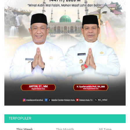
TERPOPULER
This Week
This Month
All Time