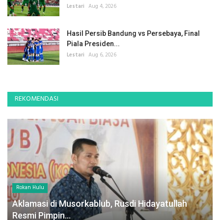
Lestari
Aug 4, 2026
Hasil Persib Bandung vs Persebaya, Final
Piala Presiden...
Lestari
Aug 6, 2026
REKOMENDASI
Rokan Hulu
Aklamasi di Musorkablub, Rusdi Hidayatullah
Resmi Pimpin...