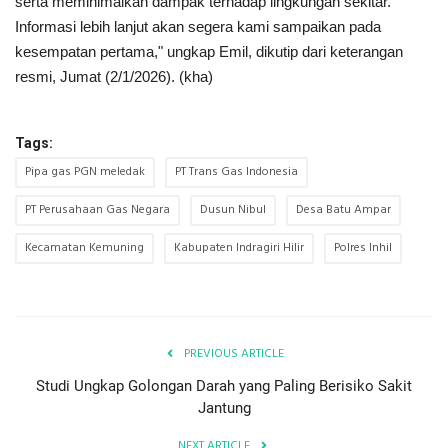
serta meminimalkan dampak terhadap lingkungan sekitar.
Informasi lebih lanjut akan segera kami sampaikan pada
kesempatan pertama," ungkap Emil, dikutip dari keterangan
resmi, Jumat (2/1/2026). (kha)
Tags:
Pipa gas PGN meledak
PT Trans Gas Indonesia
PT Perusahaan Gas Negara
Dusun Nibul
Desa Batu Ampar
Kecamatan Kemuning
Kabupaten Indragiri Hilir
Polres Inhil
PREVIOUS ARTICLE
Studi Ungkap Golongan Darah yang Paling Berisiko Sakit
Jantung
NEXT ARTICLE