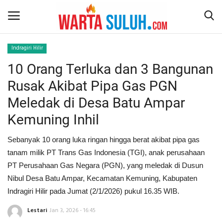
Indragiri Hilir
10 Orang Terluka dan 3 Bangunan
Home
Rusak Akibat Pipa Gas PGN
NEWS
Meledak di Desa Batu Ampar
Kemuning Inhil
JAZIRAH RIAU
Sebanyak 10 orang luka ringan hingga berat akibat pipa gas
POLITIK
tanam milik PT Trans Gas Indonesia (TGI), anak perusahaan
PT Perusahaan Gas Negara (PGN), yang meledak di Dusun
EKSBIS
Nibul Desa Batu Ampar, Kecamatan Kemuning, Kabupaten
Indragiri Hilir pada Jumat (2/1/2026) pukul 16.35 WIB.
PSPS PEKANBARU
Lestari
Jan 3, 2026 - 16:45
LIFESTYLE