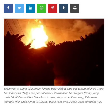
INDEKS
HEALTHY
Sebanyak 10 orang luka ringan hingga berat akibat pipa gas tanam milik PT Trans
Gas Indonesia (TGI), anak perusahaan PT Perusahaan Gas Negara (PGN), yang
meledak di Dusun Nibul Desa Batu Ampar, Kecamatan Kemuning, Kabupaten
Indragiri Hilir pada Jumat (2/1/2026) pukul 16.35 WIB. FOTO: Diskominfotiks Riau