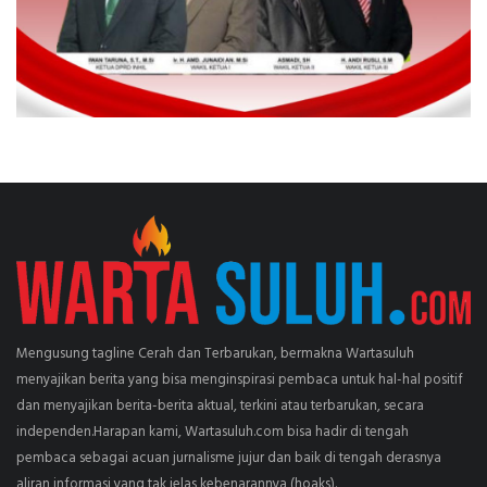
Mengusung tagline Cerah dan Terbarukan, bermakna Wartasuluh
menyajikan berita yang bisa menginspirasi pembaca untuk hal-hal positif
dan menyajikan berita-berita aktual, terkini atau terbarukan, secara
independen.Harapan kami, Wartasuluh.com bisa hadir di tengah
pembaca sebagai acuan jurnalisme jujur dan baik di tengah derasnya
aliran informasi yang tak jelas kebenarannya (hoaks).