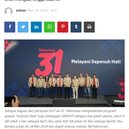
admin
May 28, 2026 - 18:11
INDEKS
HEALTHY
Sebagai bagian dari perayaan HUT ke-31, Telkomsel menghadirkan program
spesial “Surprise Deal” bagi pelanggan SIMPATI dengan dua paket utama, yakni 31
GB untuk 3 hari seharga Rp31 ribu serta 500 GB untuk 30 hari seharga Rp310 ribu.
Berlaku pada 26–28 Mei 2026 dan dapat diakses melalui MyTelkomsel,