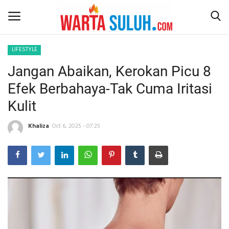
LIFESTYLE
Jangan Abaikan, Kerokan Picu 8
Home
Efek Berbahaya-Tak Cuma Iritasi
NEWS
Kulit
JAZIRAH RIAU
Khaliza
Oct 6, 2025 - 07:25
POLITIK
EKSBIS
PSPS PEKANBARU
LIFESTYLE