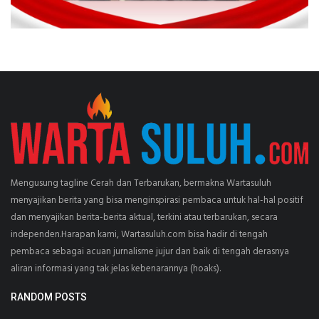
Mengusung tagline Cerah dan Terbarukan, bermakna Wartasuluh
menyajikan berita yang bisa menginspirasi pembaca untuk hal-hal positif
dan menyajikan berita-berita aktual, terkini atau terbarukan, secara
independen.Harapan kami, Wartasuluh.com bisa hadir di tengah
pembaca sebagai acuan jurnalisme jujur dan baik di tengah derasnya
aliran informasi yang tak jelas kebenarannya (hoaks).
RANDOM POSTS