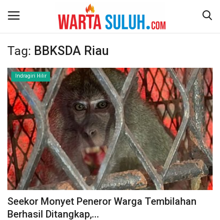
Tag:
BBKSDA Riau
Home
Indragiri Hilir
NEWS
JAZIRAH RIAU
POLITIK
EKSBIS
PSPS PEKANBARU
Seekor Monyet Peneror Warga Tembilahan
Berhasil Ditangkap,...
LIFESTYLE